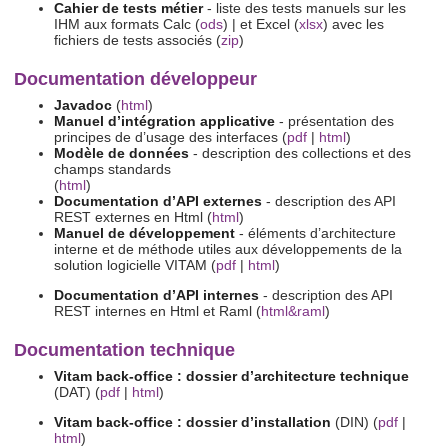
Cahier de tests métier
- liste des tests manuels sur les
IHM aux formats Calc (
ods
) | et Excel (
xlsx
) avec les
fichiers de tests associés (
zip
)
Documentation développeur
Javadoc
(
html
)
Manuel d’intégration applicative
- présentation des
principes de d’usage des interfaces (
pdf
|
html
)
Modèle de données
- description des collections et des
champs standards
(
html
)
Documentation d’API externes
- description des API
REST externes en Html (
html
)
Manuel de développement
- éléments d’architecture
interne et de méthode utiles aux développements de la
solution logicielle VITAM (
pdf
|
html
)
Documentation d’API internes
- description des API
REST internes en Html et Raml (
html&raml
)
Documentation technique
Vitam back-office : dossier d’architecture technique
(DAT) (
pdf
|
html
)
Vitam back-office : dossier d’installation
(DIN) (
pdf
|
html
)