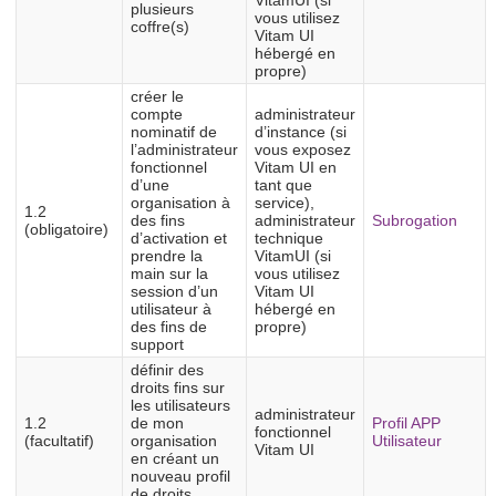
VitamUI (si
plusieurs
vous utilisez
coffre(s)
Vitam UI
hébergé en
propre)
créer le
compte
administrateur
nominatif de
d’instance (si
l’administrateur
vous exposez
fonctionnel
Vitam UI en
d’une
tant que
organisation à
service),
1.2
des fins
administrateur
Subrogation
(obligatoire)
d’activation et
technique
prendre la
VitamUI (si
main sur la
vous utilisez
session d’un
Vitam UI
utilisateur à
hébergé en
des fins de
propre)
support
définir des
droits fins sur
les utilisateurs
administrateur
1.2
de mon
Profil APP
fonctionnel
(facultatif)
organisation
Utilisateur
Vitam UI
en créant un
nouveau profil
de droits