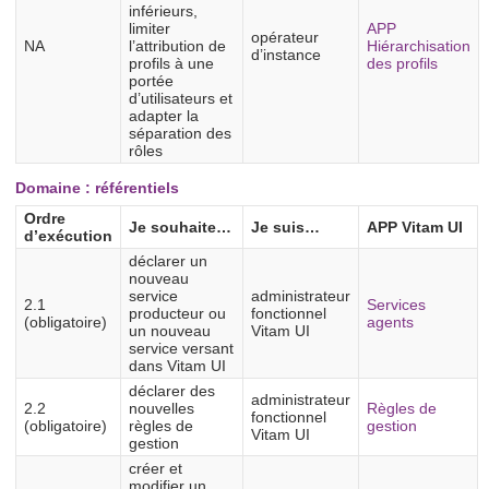
inférieurs,
limiter
APP
opérateur
NA
l’attribution de
Hiérarchisation
d’instance
profils à une
des profils
portée
d’utilisateurs et
adapter la
séparation des
rôles
Domaine : référentiels
Ordre
Je souhaite…
Je suis…
APP Vitam UI
d’exécution
déclarer un
nouveau
service
administrateur
2.1
Services
producteur ou
fonctionnel
(obligatoire)
agents
un nouveau
Vitam UI
service versant
dans Vitam UI
déclarer des
administrateur
2.2
nouvelles
Règles de
fonctionnel
(obligatoire)
règles de
gestion
Vitam UI
gestion
créer et
modifier un