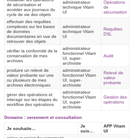
administrateur
Opérations
de sécurisation et
technique Vitam
de
accéder aux journaux du
UI
sécurisation
cycle de vie des objets
effectuer des requêtes
complexes sur les bases
administrateur
Requêtes
de données
technique Vitam
DSL
documentaires en vue de
UI
retrouver des objets
administrateur
vérifier la conformité de la
fonctionnel Vitam
conservation de mes
Audit
UI, super-
archives
archiviste
produire un relevé de
administrateur
Relevé de
valeur probante sur une
fonctionnel Vitam
valeur
ou plusieurs de mes
UI, super-
probante
archives électroniques
archiviste
administrateur
gérer des opérations et
fonctionnel Vitam
Gestion des
interagir sur les étapes du
UI, super-
opérations
workflow des opérations
archiviste
Domaine : versement et consultation
Je
APP Vitam
Je souhaite…
suis…
UI