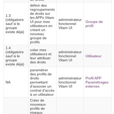
définir des
regroupements
de droits sur
1.3
les APPs Vitam
(obligatoire
administrateur
UI pour mes
Groupe de
sauf si le
fonctionnel
utilisateurs en
profil
groupe
Vitam UI
créant un
existe déjà)
nouveau
groupe de
profils
1.4
créer mes
(obligatoire
administrateur
utilisateurs et
sauf si le
fonctionnel
Utilisateur
leur attribuer
groupe
Vitam UI
des droits
existe déjà)
paramétrer
des profils de
droits
administrateur
Profil APP
NA
permettant
fonctionnel
Paramétrages
d’associer un
Vitam UI
externes
contrat d’accès
à un utilisateur
Créer de
nouveaux
profils de
niveaux