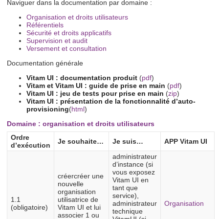
Naviguer dans la documentation par domaine :
Organisation et droits utilisateurs
Référentiels
Sécurité et droits applicatifs
Supervision et audit
Versement et consultation
Documentation générale
Vitam UI : documentation produit
(
pdf
)
Vitam et Vitam UI : guide de prise en main
(
pdf
)
Vitam UI : jeu de tests pour prise en main
(
zip
)
Vitam UI : présentation de la fonctionnalité d’auto-
provisioning
(
html
)
Domaine : organisation et droits utilisateurs
Ordre
Je souhaite…
Je suis…
APP Vitam UI
d’exécution
administrateur
d’instance (si
vous exposez
créercréer une
Vitam UI en
nouvelle
tant que
organisation
service),
1.1
utilisatrice de
administrateur
Organisation
(obligatoire)
Vitam UI et lui
technique
associer 1 ou