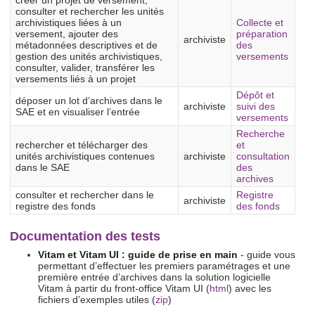
créer un projet de versement,
consulter et rechercher les unités
archivistiques liées à un
Collecte et
versement, ajouter des
préparation
archiviste
métadonnées descriptives et de
des
gestion des unités archivistiques,
versements
consulter, valider, transférer les
versements liés à un projet
Dépôt et
déposer un lot d’archives dans le
archiviste
suivi des
SAE et en visualiser l’entrée
versements
Recherche
rechercher et télécharger des
et
unités archivistiques contenues
archiviste
consultation
dans le SAE
des
archives
consulter et rechercher dans le
Registre
archiviste
registre des fonds
des fonds
Documentation des tests
Vitam et Vitam UI : guide de prise en main
- guide vous
permettant d’effectuer les premiers paramétrages et une
première entrée d’archives dans la solution logicielle
Vitam à partir du front-office Vitam UI (
html
) avec les
fichiers d’exemples utiles (
zip
)