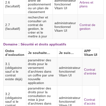
arbre de
administrateur
2.6
Arbres et
positionnement
fonctionnel
(facultatif)
plans
ou un plan de
Vitam UI
classement
rechercher et
consulter un
administrateur
2.7
contrat de
Contrat de
fonctionnel
(facultatif)
gestion, le
gestion
Vitam UI
créer et le
mettre à jour
Domaine : Sécurité et droits applicatifs
Ordre
APP
Je souhaite…
Je suis…
d’exécution
Vitam UI
paramétrer des
3.1
droits pour le
(obligatoire
versement
administrateur
Contrat
sauf si le
d’archives dans
fonctionnel
d’entrée
contrat
un coffre par une
Vitam UI
existe déjà)
nouvelle
application
paramétrer des
droits pour la
3.2
consultation ou
(obligatoire
administrateur
mise à jour
Contrat
sauf si le
fonctionnel
d’archives dans
d’accès
contrat
Vitam UI