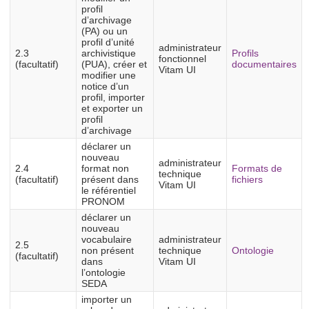
profil
d’archivage
(PA) ou un
profil d’unité
administrateur
2.3
archivistique
Profils
fonctionnel
(facultatif)
(PUA), créer et
documentaires
Vitam UI
modifier une
notice d’un
profil, importer
et exporter un
profil
d’archivage
déclarer un
nouveau
administrateur
2.4
format non
Formats de
technique
(facultatif)
présent dans
fichiers
Vitam UI
le référentiel
PRONOM
déclarer un
nouveau
vocabulaire
administrateur
2.5
non présent
technique
Ontologie
(facultatif)
dans
Vitam UI
l’ontologie
SEDA
importer un