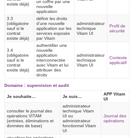
un coffre par une
existe déjà)
nouvelle
application
3.3
définir les droits
(obligatoire
d’une nouvelle
administrateur
Profil de
sauf si le
application sur les
technique
sécurité
contrat
services exposés
Vitam UI
existe déjà)
par Vitam
authentifier une
3.4
nouvelle
(obligatoire
application
administrateur
Contexte
sauf si le
interconnectée
technique
applicatif
contrat
avec Vitam et lui
Vitam UI
existe déjà)
attribuer des
droits
Domaine : supervision et audit
APP Vitam
Je souhaite…
Je suis…
UI
administrateur
consulter le journal des
technique Vitam
opérations VITAM
UI ou
Journal des
(entrées, éliminations et
administrateur
opérations
données de base)
fonctionnel Vitam
UI
visualiser les opérations