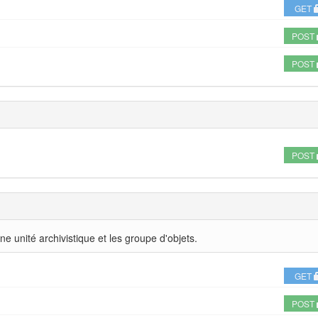
GET
POST
POST
POST
e unité archivistique et les groupe d'objets.
GET
POST