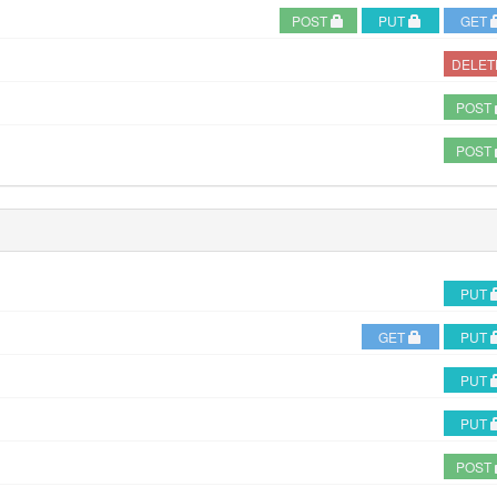
POST
PUT
GET
DELE
POST
POST
PUT
GET
PUT
PUT
PUT
POST