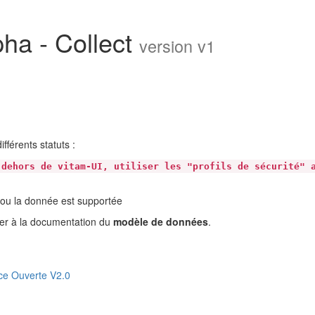
pha - Collect
version v1
fférents statuts :
 dehors de vitam-UI, utiliser les "profils de sécurité" 
té ou la donnée est supportée
érer à la documentation du
modèle de données
.
ce Ouverte V2.0