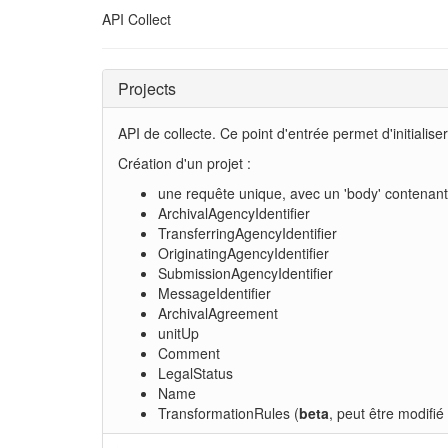
API Collect
Projects
API de collecte. Ce point d'entrée permet d'initialis
Création d'un projet :
une requête unique, avec un 'body' contenant
ArchivalAgencyIdentifier
TransferringAgencyIdentifier
OriginatingAgencyIdentifier
SubmissionAgencyIdentifier
MessageIdentifier
ArchivalAgreement
unitUp
Comment
LegalStatus
Name
TransformationRules (
beta
, peut être modifi