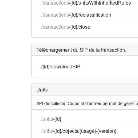
/transactions
/{id}/unitsWithInheritedRules
/transactions
/{id}/reclassification
/transactions
/{id}/close
Téléchargement du SIP de la transaction.
/{id}/downloadSIP
Units
API de collecte. Ce point d'entrée permet de gérer un
/units
/{id}
/units
/{id}/objects/{usage}/{version}