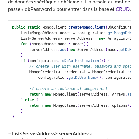
de données spécifique « dbName ». Il a besoin du mot de
passe « dbPassword » pour entrer dans la base et
CRUD
.
public
static
MongoClient
createMongoClient
(
DbConfiguratio
List
<
MongoDbNode
>
nodes
=
configuration
.
getMongoDbNode
List
<
ServerAddress
>
serverAddress
=
new
ArrayList
<
Serv
for
(
MongoDbNode
node
:
nodes
){
serverAddress
.
add
(
new
ServerAddress
(
node
.
getDbHost
}
if
(
configuration
.
isDbAuthentication
())
{
// create user with username, password and specify
MongoCredential
credential
=
MongoCredential
.
creat
configuration
.
getDbUserName
(),
configuration
.
g
// create an instance of mongoclient
return
new
MongoClient
(
serverAddress
,
Arrays
.
asLis
}
else
{
return
new
MongoClient
(
serverAddress
,
options
);
}
}
– List<ServerAddress> serverAddress: