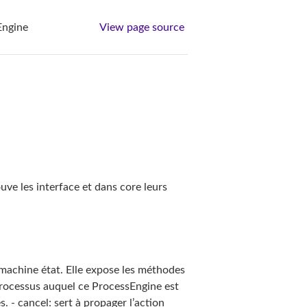
Engine
View page source
ve les interface et dans core leurs
 machine état. Elle expose les méthodes
 processus auquel ce ProcessEngine est
s. - cancel: sert à propager l’action