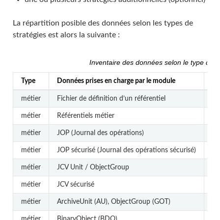
La répartition posible des données selon les types de
stratégies est alors la suivante :
Inventaire des données selon le type de 
Type
Données prises en charge par le module
De
métier
Fichier de définition d’un référentiel
RE
métier
Référentiels métier
RE
métier
JOP (Journal des opérations)
RE
métier
JOP sécurisé (Journal des opérations sécurisé)
RE
métier
JCV Unit / ObjectGroup
RE
métier
JCV sécurisé
RE
métier
ArchiveUnit (AU), ObjectGroup (GOT)
RE
métier
BinaryObject (BDO)
RE