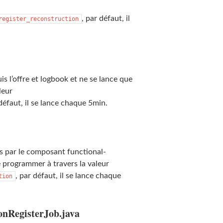
, par défaut, il
register_reconstruction
s l’offre et logbook et ne se lance que
leur
 défaut, il se lance chaque 5min.
s par le composant functional-
e programmer à travers la valeur
, par défaut, il se lance chaque
tion
ionRegisterJob.java