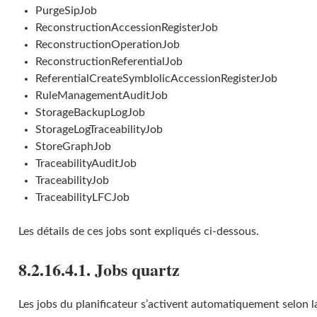
PurgeSipJob
ReconstructionAccessionRegisterJob
ReconstructionOperationJob
ReconstructionReferentialJob
ReferentialCreateSymblolicAccessionRegisterJob
RuleManagementAuditJob
StorageBackupLogJob
StorageLogTraceabilityJob
StoreGraphJob
TraceabilityAuditJob
TraceabilityJob
TraceabilityLFCJob
Les détails de ces jobs sont expliqués ci-dessous.
8.2.16.4.1. Jobs quartz
Les jobs du planificateur s’activent automatiquement selon l