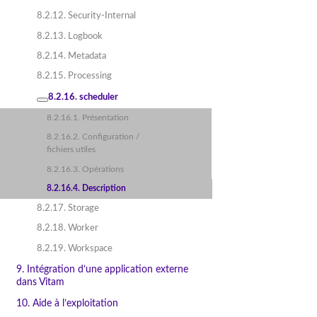
8.2.12. Security-Internal
8.2.13. Logbook
8.2.14. Metadata
8.2.15. Processing
8.2.16. scheduler
8.2.16.1. Présentation
8.2.16.2. Configuration /
fichiers utiles
8.2.16.3. Opérations
8.2.16.4. Description
8.2.17. Storage
8.2.18. Worker
8.2.19. Workspace
9. Intégration d’une application externe
dans Vitam
10. Aide à l’exploitation