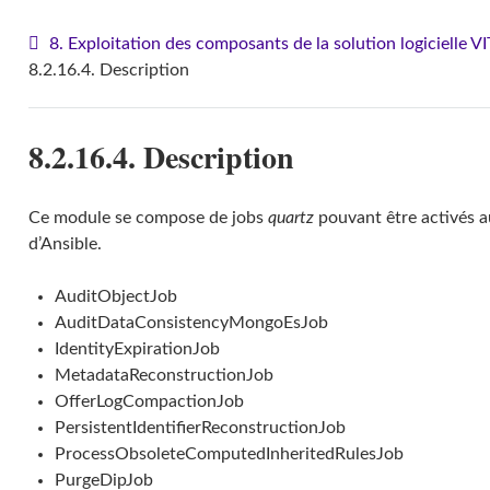
8. Exploitation des composants de la solution logicielle 
8.2.16.4. Description
8.2.16.4. Description
Ce module se compose de jobs
quartz
pouvant être activés a
d’Ansible.
AuditObjectJob
AuditDataConsistencyMongoEsJob
IdentityExpirationJob
MetadataReconstructionJob
OfferLogCompactionJob
PersistentIdentifierReconstructionJob
ProcessObsoleteComputedInheritedRulesJob
PurgeDipJob