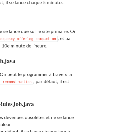
ut, il se lance chaque 5 minutes.
 se lance que sur le site primaire. On
, et par
requency_offerlog_compaction
a 10e minute de l’heure.
ob.java
. On peut le programmer à travers la
, par défaut, il est
r_reconstruction
RulesJob.java
es devenues obsolètes et ne se lance
valeur
par défaut, il se lance chaque jour à