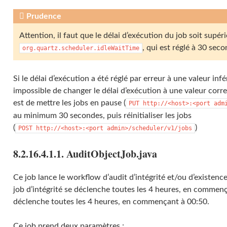
Prudence
Attention, il faut que le délai d’exécution du job soit supéri
, qui est réglé à 30 sec
org.quartz.scheduler.idleWaitTime
Si le délai d’exécution a été réglé par erreur à une valeur inféri
impossible de changer le délai d’exécution à une valeur corre
est de mettre les jobs en pause (
PUT
http://<host>:<port
adm
au minimum 30 secondes, puis réinitialiser les jobs
(
)
POST
http://<host>:<port
admin>/scheduler/v1/jobs
8.2.16.4.1.1. AuditObjectJob.java
Ce job lance le workflow d’audit d’intégrité et/ou d’existence
job d’intégrité se déclenche toutes les 4 heures, en commenç
déclenche toutes les 4 heures, en commençant à 00:50.
Ce job prend deux paramètres :