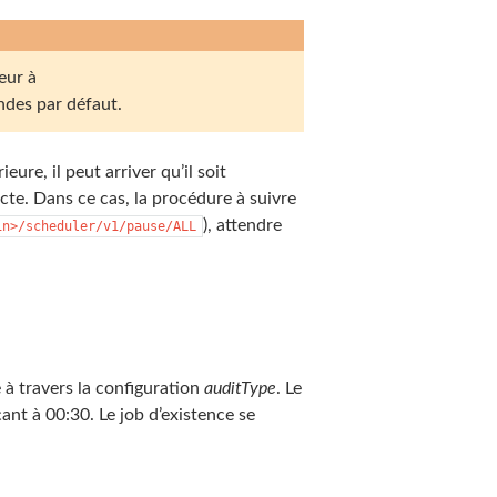
eur à
ondes par défaut.
eure, il peut arriver qu’il soit
cte. Dans ce cas, la procédure à suivre
), attendre
in>/scheduler/v1/pause/ALL
 à travers la configuration
auditType
. Le
ant à 00:30. Le job d’existence se