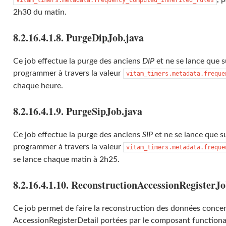
vitam_timers.metadata.frequency_computed_inherited_rules
2h30 du matin.
8.2.16.4.1.8. PurgeDipJob.java
Ce job effectue la purge des anciens
DIP
et ne se lance que su
programmer à travers la valeur
vitam_timers.metadata.freque
chaque heure.
8.2.16.4.1.9. PurgeSipJob.java
Ce job effectue la purge des anciens
SIP
et ne se lance que su
programmer à travers la valeur
vitam_timers.metadata.freque
se lance chaque matin à 2h25.
8.2.16.4.1.10. ReconstructionAccessionRegisterJo
Ce job permet de faire la reconstruction des données conce
AccessionRegisterDetail portées par le composant functional