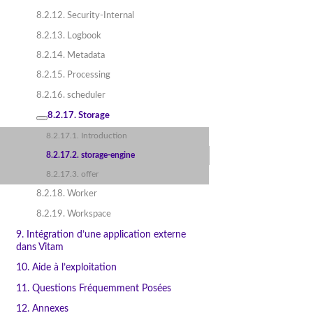
8.2.12. Security-Internal
8.2.13. Logbook
8.2.14. Metadata
8.2.15. Processing
8.2.16. scheduler
8.2.17. Storage
8.2.17.1. Introduction
8.2.17.2. storage-engine
8.2.17.3. offer
8.2.18. Worker
8.2.19. Workspace
9. Intégration d’une application externe
dans Vitam
10. Aide à l’exploitation
11. Questions Fréquemment Posées
12. Annexes