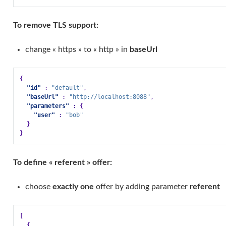
To remove TLS support:
change « https » to « http » in
baseUrl
{
"id"
:
"default"
,
"baseUrl"
:
"http://localhost:8088"
,
"parameters"
:
{
"user"
:
"bob"
}
}
To define « referent » offer:
choose
exactly one
offer by adding parameter
referent
[
{