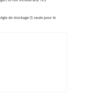
ger) to not include any TLS
tégie de stockage (1 seule pour le