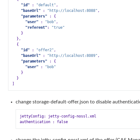
"id"
:
"default"
,
"baseUrl"
:
"http://localhost:8088"
,
"parameters"
:
{
"user"
:
"bob"
,
"referent"
:
"true"
}
},
{
"id"
:
"offer2"
,
"baseUrl"
:
"http://localhost:8089"
,
"parameters"
:
{
"user"
:
"bob"
}
}
]
change storage-default-offer.json to disable authenticat
jettyConfig: jetty-config-nossl.xml
