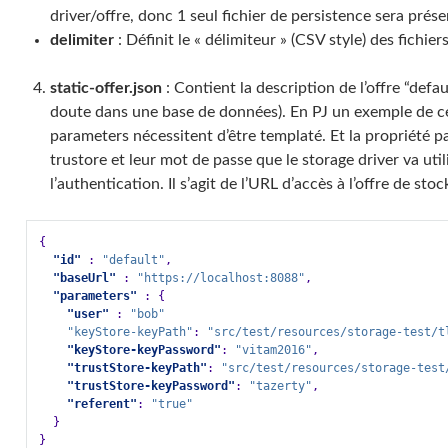
driver/offre, donc 1 seul fichier de persistence sera présent
delimiter
: Définit le « délimiteur » (CSV style) des fichiers
static-offer.json
: Contient la description de l’offre “def
doute dans une base de données). En PJ un exemple de ce 
parameters nécessitent d’être templaté. Et la propriété p
trustore et leur mot de passe que le storage driver va util
l’authentication. Il s’agit de l’URL d’accès à l’offre de sto
{
"id"
:
"default"
,
"baseUrl"
:
"https://localhost:8088"
,
"parameters"
:
{
"user"
:
"bob"
"keyStore-keyPath"
:
"src/test/resources/storage-test/t
"keyStore-keyPassword"
:
"vitam2016"
,
"trustStore-keyPath"
:
"src/test/resources/storage-test
"trustStore-keyPassword"
:
"tazerty"
,
"referent"
:
"true"
}
}