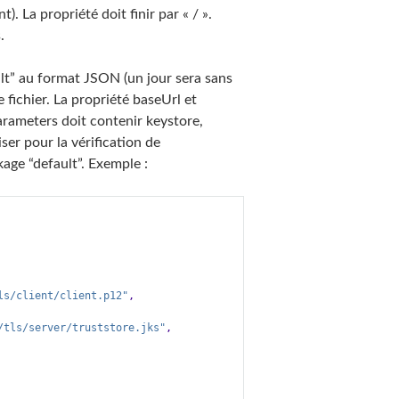
). La propriété doit finir par « / ».
.
ault” au format JSON (un jour sera sans
fichier. La propriété baseUrl et
arameters doit contenir keystore,
iser pour la vérification de
ckage “default”. Exemple :
ls/client/client.p12"
,
/tls/server/truststore.jks"
,