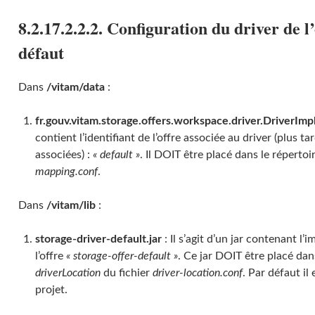
8.2.17.2.2.2. Configuration du driver de l
défaut
Dans
/vitam/data
:
fr.gouv.vitam.storage.offers.workspace.driver.DriverImp
contient l’identifiant de l’offre associée au driver (plus 
associées) :
« default »
. Il DOIT être placé dans le répertoir
mapping.conf
.
Dans
/vitam/lib
:
storage-driver-default.jar
: Il s’agit d’un jar contenant l
l’offre
« storage-offer-default »
. Ce jar DOIT être placé dans
driverLocation
du fichier
driver-location.conf
. Par défaut i
projet.