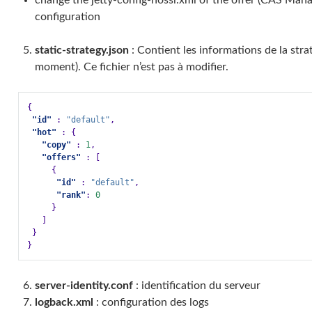
change the jetty-config-nossl.xml of the offer (CAS Mana
configuration
static-strategy.json
: Contient les informations de la stra
moment). Ce fichier n’est pas à modifier.
{
"id"
:
"default"
,
"hot"
:
{
"copy"
:
1
,
"offers"
:
[
{
"id"
:
"default"
,
"rank"
:
0
}
]
}
}
server-identity.conf
: identification du serveur
logback.xml
: configuration des logs