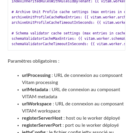
indexInheritedRulesWithRulesIdByTenant: {{ vitam.worker.rul
# Archive Unit Profile cache settings (max entries in cache
archiveUnitProfileCacheMaxEntries: {{ vitam.worker.archiveU
archiveUnitProfileCacheTimeoutInSeconds: {{ vitam.worker.a
# Schema validator cache settings (max entries in cache & r
schemaValidatorCacheMaxEntries: {{ vitam.worker.schemaValid
Paramètres obligatoires :
urlProcessing
: URL de connexion au compsoant
Vitam processing
urlMetadata
: URL de connexion au composant
VITAM metadata
urlWorkspace
: URL de connexion au composant
VITAM workspace
registerServerHost
: host ou le worker déployé
registerServerPort
: port ou le worker déployé
jettyConfig
: le fichier config jetty associé au