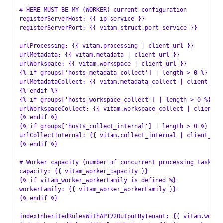
# HERE MUST BE MY (WORKER) current configuration

registerServerHost: {{ ip_service }}

registerServerPort: {{ vitam_struct.port_service }}

urlProcessing: {{ vitam.processing | client_url }}

urlMetadata: {{ vitam.metadata | client_url }}

urlWorkspace: {{ vitam.workspace | client_url }}

{% if groups['hosts_metadata_collect'] | length > 0 %}

urlMetadataCollect: {{ vitam.metadata_collect | client_url 
{% endif %}

{% if groups['hosts_workspace_collect'] | length > 0 %}

urlWorkspaceCollect: {{ vitam.workspace_collect | client_ur
{% endif %}

{% if groups['hosts_collect_internal'] | length > 0 %}

urlCollectInternal: {{ vitam.collect_internal | client_url 
{% endif %}

# Worker capacity (number of concurrent processing tasks)

capacity: {{ vitam_worker_capacity }}

{% if vitam_worker_workerFamily is defined %}

workerFamily: {{ vitam_worker_workerFamily }}

{% endif %}

indexInheritedRulesWithAPIV2OutputByTenant: {{ vitam.worker