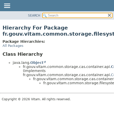
SEARCH
OVERVIEW
PACKAGE
Hierarchy For Package
CLASS
fr.gouv.vitam.common.storage.filesy
USE
Package Hierarchies:
TREE
All Packages
DEPRECATED
Class Hierarchy
INDEX
java.lang.
Object
HELP
fr.gouv.vitam.common.storage.cas.container.api.
C
(implements
fr.gouv.vitam.common.storage.cas.container.api.
C
fr.gouv.vitam.common.storage.cas.container.
fr.gouv.vitam.common.storage.filesyst
Copyright © 2026 Vitam. All rights reserved.