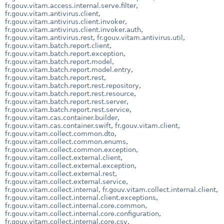
fr.gouv.vitam.access.internal.serve.filter
,
fr.gouv.vitam.antivirus.client
,
fr.gouv.vitam.antivirus.client.invoker
,
fr.gouv.vitam.antivirus.client.invoker.auth
,
fr.gouv.vitam.antivirus.rest
,
fr.gouv.vitam.antivirus.util
,
fr.gouv.vitam.batch.report.client
,
fr.gouv.vitam.batch.report.exception
,
fr.gouv.vitam.batch.report.model
,
fr.gouv.vitam.batch.report.model.entry
,
fr.gouv.vitam.batch.report.rest
,
fr.gouv.vitam.batch.report.rest.repository
,
fr.gouv.vitam.batch.report.rest.resource
,
fr.gouv.vitam.batch.report.rest.server
,
fr.gouv.vitam.batch.report.rest.service
,
fr.gouv.vitam.cas.container.builder
,
fr.gouv.vitam.cas.container.swift
,
fr.gouv.vitam.client
,
fr.gouv.vitam.collect.common.dto
,
fr.gouv.vitam.collect.common.enums
,
fr.gouv.vitam.collect.common.exception
,
fr.gouv.vitam.collect.external.client
,
fr.gouv.vitam.collect.external.exception
,
fr.gouv.vitam.collect.external.rest
,
fr.gouv.vitam.collect.external.service
,
fr.gouv.vitam.collect.internal
,
fr.gouv.vitam.collect.internal.client
,
fr.gouv.vitam.collect.internal.client.exceptions
,
fr.gouv.vitam.collect.internal.core.common
,
fr.gouv.vitam.collect.internal.core.configuration
,
fr.gouv.vitam.collect.internal.core.csv
,