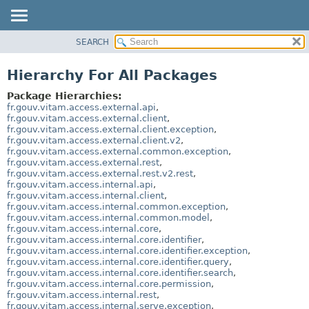
SEARCH
OVERVIEW
PACKAGE
Hierarchy For All Packages
CLASS
Package Hierarchies:
USE
fr.gouv.vitam.access.external.api
,
fr.gouv.vitam.access.external.client
,
TREE
fr.gouv.vitam.access.external.client.exception
,
fr.gouv.vitam.access.external.client.v2
,
DEPRECATED
fr.gouv.vitam.access.external.common.exception
,
INDEX
fr.gouv.vitam.access.external.rest
,
fr.gouv.vitam.access.external.rest.v2.rest
,
HELP
fr.gouv.vitam.access.internal.api
,
fr.gouv.vitam.access.internal.client
,
fr.gouv.vitam.access.internal.common.exception
,
fr.gouv.vitam.access.internal.common.model
,
fr.gouv.vitam.access.internal.core
,
fr.gouv.vitam.access.internal.core.identifier
,
fr.gouv.vitam.access.internal.core.identifier.exception
,
fr.gouv.vitam.access.internal.core.identifier.query
,
fr.gouv.vitam.access.internal.core.identifier.search
,
fr.gouv.vitam.access.internal.core.permission
,
fr.gouv.vitam.access.internal.rest
,
fr.gouv.vitam.access.internal.serve.exception
,