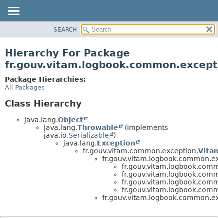
SEARCH
OVERVIEW
PACKAGE
Hierarchy For Package
CLASS
fr.gouv.vitam.logbook.common.except
USE
Package Hierarchies:
TREE
All Packages
DEPRECATED
Class Hierarchy
INDEX
java.lang.
Object
HELP
java.lang.
Throwable
(implements
java.io.
Serializable
)
java.lang.
Exception
fr.gouv.vitam.common.exception.
Vita
fr.gouv.vitam.logbook.common.ex
fr.gouv.vitam.logbook.com
fr.gouv.vitam.logbook.com
fr.gouv.vitam.logbook.com
fr.gouv.vitam.logbook.com
fr.gouv.vitam.logbook.common.ex