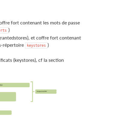
coffre fort contenant les mots de passe
)
erts
grantedstores), et coffre fort contenant
s-répertoire
)
keystores
icats (keystores), cf la section