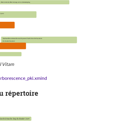
I Vitam
arborescence_pki.xmind
u répertoire