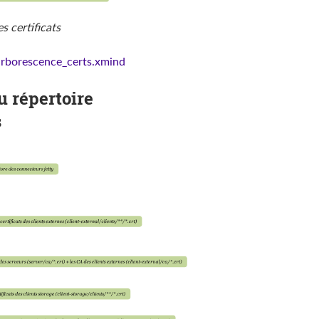
s certificats
arborescence_certs.xmind
u répertoire
s