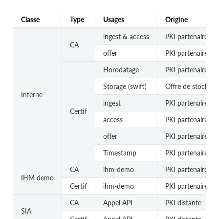
Classe
Type
Usages
Origine
ingest & access
PKI partenaire
CA
offer
PKI partenaire
Horodatage
PKI partenaire
Storage (swift)
Offre de stockage
Interne
ingest
PKI partenaire
Certif
access
PKI partenaire
offer
PKI partenaire
Timestamp
PKI partenaire
CA
ihm-demo
PKI partenaire
IHM demo
Certif
ihm-demo
PKI partenaire
CA
Appel API
PKI distante
SIA