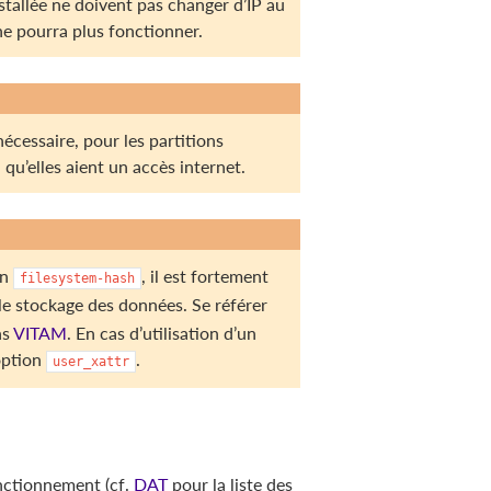
stallée ne doivent pas changer d’IP au
ne pourra plus fonctionner.
 nécessaire, pour les partitions
u’elles aient un accès internet.
n
, il est fortement
filesystem-hash
e stockage des données. Se référer
ns
VITAM
. En cas d’utilisation d’un
’option
.
user_xattr
onctionnement (cf.
DAT
pour la liste des