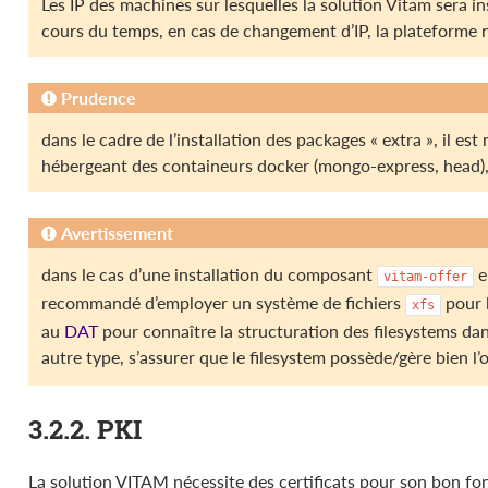
Les IP des machines sur lesquelles la solution Vitam sera in
cours du temps, en cas de changement d’IP, la plateforme 
Prudence
dans le cadre de l’installation des packages « extra », il est
hébergeant des containeurs docker (mongo-express, head), q
Avertissement
dans le cas d’une installation du composant
e
vitam-offer
recommandé d’employer un système de fichiers
pour l
xfs
au
DAT
pour connaître la structuration des filesystems da
autre type, s’assurer que le filesystem possède/gère bien l
3.2.2. PKI
La solution VITAM nécessite des certificats pour son bon f