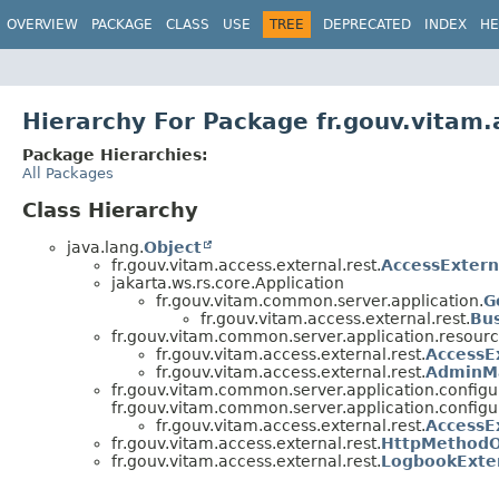
OVERVIEW
PACKAGE
CLASS
USE
TREE
DEPRECATED
INDEX
HE
Hierarchy For Package fr.gouv.vitam.
Package Hierarchies:
All Packages
Class Hierarchy
java.lang.
Object
fr.gouv.vitam.access.external.rest.
AccessExtern
jakarta.ws.rs.core.Application
fr.gouv.vitam.common.server.application.
G
fr.gouv.vitam.access.external.rest.
Bus
fr.gouv.vitam.common.server.application.resourc
fr.gouv.vitam.access.external.rest.
AccessE
fr.gouv.vitam.access.external.rest.
AdminM
fr.gouv.vitam.common.server.application.configu
fr.gouv.vitam.common.server.application.configu
fr.gouv.vitam.access.external.rest.
AccessE
fr.gouv.vitam.access.external.rest.
HttpMethodOv
fr.gouv.vitam.access.external.rest.
LogbookExte