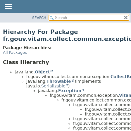
SEARCH
OVERVIEW
PACKAGE
Hierarchy For Package
CLASS
fr.gouv.vitam.collect.common.excepti
USE
Package Hierarchies:
TREE
All Packages
DEPRECATED
Class Hierarchy
INDEX
java.lang.
Object
HELP
fr.gouv.vitam.collect.common.exception.
Collect
java.lang.
Throwable
(implements
java.io.
Serializable
)
java.lang.
Exception
fr.gouv.vitam.common.exception.
Vita
fr.gouv.vitam.collect.common.exc
fr.gouv.vitam.collect.comm
fr.gouv.vitam.collect
fr.gouv.vitam.collect
fr.gouv.vitam.collect.comm
fr.gouv.vitam.collect.comm
fr.gouv.vitam.collect.comm