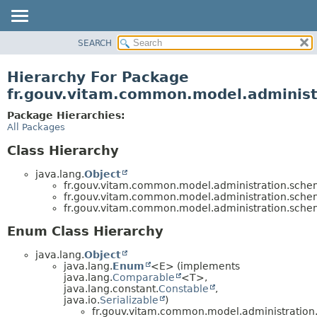
SEARCH
OVERVIEW
PACKAGE
Hierarchy For Package
CLASS
fr.gouv.vitam.common.model.adminis
USE
Package Hierarchies:
TREE
All Packages
DEPRECATED
Class Hierarchy
INDEX
java.lang.
Object
HELP
fr.gouv.vitam.common.model.administration.sche
fr.gouv.vitam.common.model.administration.sche
fr.gouv.vitam.common.model.administration.sche
Enum Class Hierarchy
java.lang.
Object
java.lang.
Enum
<E> (implements
java.lang.
Comparable
<T>,
java.lang.constant.
Constable
,
java.io.
Serializable
)
fr.gouv.vitam.common.model.administration