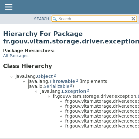
SEARCH
OVERVIEW
PACKAGE
Hierarchy For Package
CLASS
fr.gouv.vitam.storage.driver.exceptio
USE
Package Hierarchies:
TREE
All Packages
DEPRECATED
Class Hierarchy
INDEX
java.lang.
Object
HELP
java.lang.
Throwable
(implements
java.io.
Serializable
)
java.lang.
Exception
fr.gouv.vitam.storage.driver.exception.
fr.gouv.vitam.storage.driver.excep
fr.gouv.vitam.storage.driver.excep
fr.gouv.vitam.storage.driver.excep
fr.gouv.vitam.storage.driver.excep
fr.gouv.vitam.storage.driver.excep
fr.gouv.vitam.storage.driver.excep