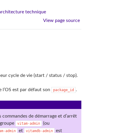
’architecture technique
View page source
ur cycle de vie (start / status / stop).
e l’OS est par défaut son
.
package_id
es commandes de démarrage et d’arrêt
u groupe
(ou
vitam-admin
et
est
am-admin
vitamdb-admin