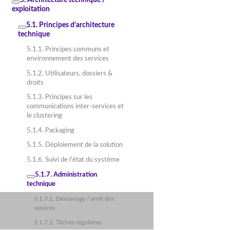
exploitation
5.1. Principes d’architecture
technique
5.1.1. Principes communs et
environnement des services
5.1.2. Utilisateurs, dossiers &
droits
5.1.3. Principes sur les
communications inter-services et
le clustering
5.1.4. Packaging
5.1.5. Déploiement de la solution
5.1.6. Suivi de l’état du système
5.1.7. Administration
technique
5.1.7.1. Démarrage / arrêt des
services
5.1.7.2. Tâches régulières