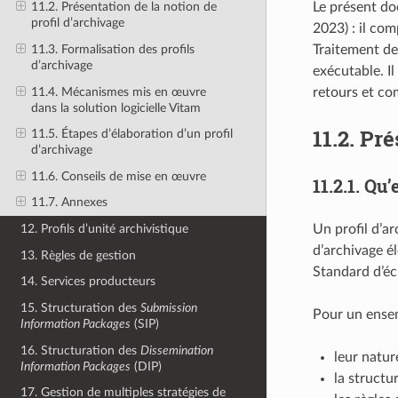
Le présent doc
11.2. Présentation de la notion de
profil d’archivage
2023) : il com
11.3. Formalisation des profils
Traitement de
d’archivage
exécutable. Il
11.4. Mécanismes mis en œuvre
retours et co
dans la solution logicielle Vitam
11.2.
Pré
11.5. Étapes d’élaboration d’un profil
d’archivage
11.6. Conseils de mise en œuvre
11.2.1.
Qu’e
11.7. Annexes
Un profil d’a
12. Profils d’unité archivistique
d’archivage é
13. Règles de gestion
Standard d’éc
14. Services producteurs
15. Structuration des
Submission
Pour un ensem
Information Packages
(SIP)
16. Structuration des
Dissemination
leur natur
Information Packages
(DIP)
la structu
17. Gestion de multiples stratégies de