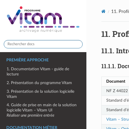
11.
Profi
11.
Prof
11.1.
Int
PREMIÈRE APPROCHE
11.1.1.
Doc
1. Documentation Vitam - guide de
lecture
Document
2. Présentation du programme Vitam
NF Z 44022 
3. Présentation de la solution logicielle
Vitam
Standard d’é
4. Guide de prise en main de la solution
Standard d’é
logicielle Vitam – Vitam UI
Réaliser une première entrée
Vitam – Stru
DOCUMENTATION MÉTIER
Vitam – Onto