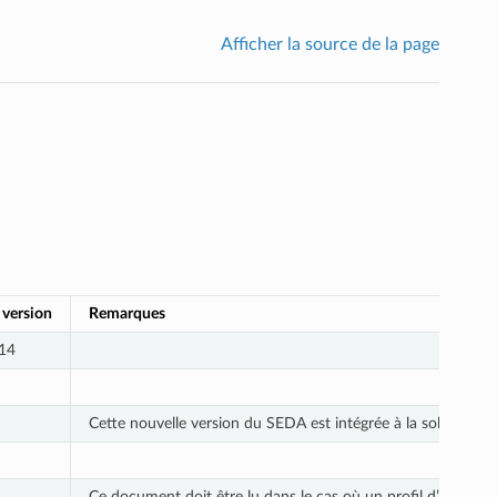
Afficher la source de la page
 version
Remarques
14
Cette nouvelle version du SEDA est intégrée à la solution logi
Ce document doit être lu dans le cas où un profil d’archiva