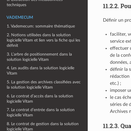
11.2.2.
Pou
techniques
VADEMECUM
Définir un pro
1. Vademecum: sommaire thématique
faciliter,
2. Notions utilisées dans la solution
logicielle Vitam et lien vers la fiche qui les
service ext
définit
effectuer 
3. L’arbre de positionnement dans la
de la conf
solution logicielle Vitam
données, 
4. Les audits dans la solution logicielle
définir la
Vitam
rédaction 
5. La gestion des archives classifiées avec
etc.) ;
la solution logicielle Vitam
imposer un
6. Le contrat d’accès dans la solution
le cas éch
logicielle Vitam
séries de 
7. Le contrat d’entrée dans la solution
Archives n
logicielle Vitam
8. Le contrat de gestion dans la solution
11.2.3.
Qua
logicielle Vitam