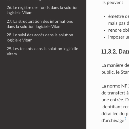
Ils peuvent :
26. Le registre des fonds dans la solution
logicielle Vitam
émettre de
27. La structuration des informations
mais pas d
dans la solution logicielle Vitam
rendre obl
28. Le suivi des accès dans la solution
imposer un
logicielle Vitam
29. Les tenants dans la solution logicielle
11.3.2.
Dan
Vitam
La manière de
public, le St
La norme NF Z
de transfert 
une entrée. Da
identifiant re
détaillée du p
2
d’archivage
.