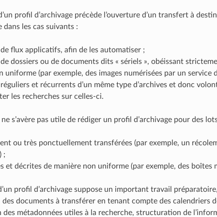
d’un profil d’archivage précède l’ouverture d’un transfert à desti
 dans les cas suivants :
de flux applicatifs, afin de les automatiser ;
 de dossiers ou de documents dits « sériels », obéissant stricte
n uniforme (par exemple, des images numérisées par un service d’
 réguliers et récurrents d’un même type d’archives et donc volo
ter les recherches sur celles-ci.
l ne s’avère pas utile de rédiger un profil d’archivage pour des lot
ent ou très ponctuellement transférées (par exemple, un récole
 ;
s et décrites de manière non uniforme (par exemple, des boîtes m
d’un profil d’archivage suppose un important travail préparatoir
on des documents à transférer en tenant compte des calendriers de
 des métadonnées utiles à la recherche, structuration de l’inform