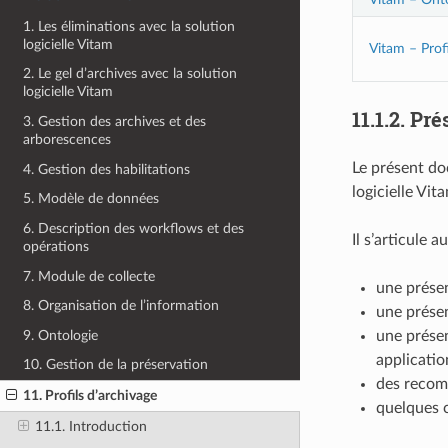
1. Les éliminations avec la solution
logicielle Vitam
Vitam – Profi
2. Le gel d’archives avec la solution
logicielle Vitam
11.1.2.
Pré
3. Gestion des archives et des
arborescences
Le présent doc
4. Gestion des habilitations
logicielle Vit
5. Modèle de données
6. Description des workflows et des
Il s’articule 
opérations
7. Module de collecte
une présen
8. Organisation de l’information
une présen
9. Ontologie
une présen
applicati
10. Gestion de la préservation
des recomm
11. Profils d’archivage
quelques 
11.1. Introduction