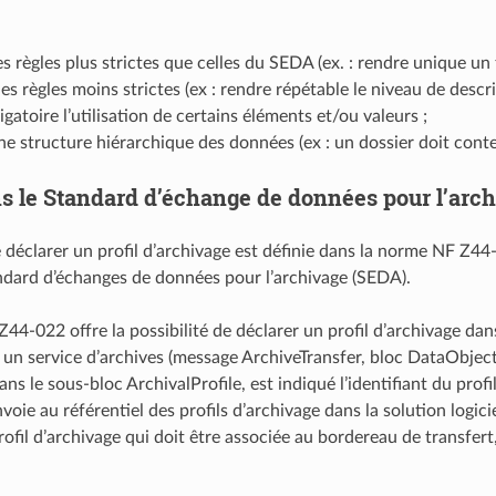
s règles plus strictes que celles du SEDA (ex. : rendre unique un t
es règles moins strictes (ex : rendre répétable le niveau de desc
igatoire l’utilisation de certains éléments et/ou valeurs ;
e structure hiérarchique des données (ex : un dossier doit conten
s le Standard d’échange de données pour l’arc
 déclarer un profil d’archivage est définie dans la norme NF Z44-
andard d’échanges de données pour l’archivage (SEDA).
44-022 offre la possibilité de déclarer un profil d’archivage d
à un service d’archives (message ArchiveTransfer, bloc DataOb
ns le sous-bloc ArchivalProfile, est indiqué l’identifiant du profi
nvoie au référentiel des profils d’archivage dans la solution logici
rofil d’archivage qui doit être associée au bordereau de transfert,