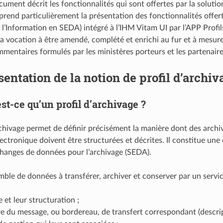
ument décrit les fonctionnalités qui sont offertes par la solutio
prend particulièrement la présentation des fonctionnalités offert
 l’Information en SEDA) intégré à l’IHM Vitam UI par l’APP Profi
 a vocation à être amendé, complété et enrichi au fur et à mesure 
mmentaires formulés par les ministères porteurs et les partenai
sentation de la notion de profil d’archiv
st-ce qu’un profil d’archivage ?
rchivage permet de définir précisément la manière dont des archi
lectronique doivent être structurées et décrites. Il constitue un
hanges de données pour l’archivage (SEDA).
ble de données à transférer, archiver et conserver par un service 
e et leur structuration ;
re du message, ou bordereau, de transfert correspondant (descrip