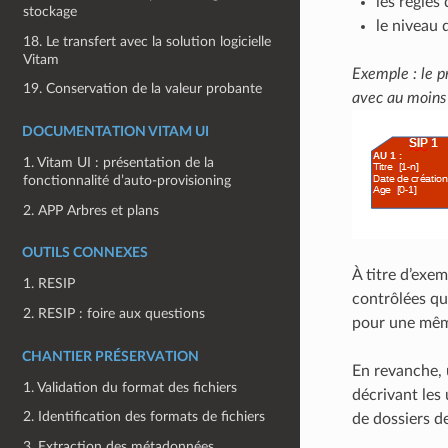
les règles
stockage
le niveau 
18. Le transfert avec la solution logicielle
Vitam
Exemple : le pr
19. Conservation de la valeur probante
avec au moins 
DOCUMENTATION VITAM UI
1. Vitam UI : présentation de la
fonctionnalité d’auto-provisioning
2. APP Arbres et plans
OUTILS CONNEXES
À titre d’exe
1. RESIP
contrôlées qu
2. RESIP : foire aux questions
pour une même
CHANTIER PRÉSERVATION
En revanche, 
1. Validation du format des fichiers
décrivant les 
2. Identification des formats de fichiers
de dossiers d
3. Extraction des métadonnées