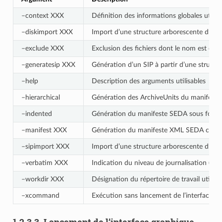
–context XXX
Définition des informations globales utiles
–diskimport XXX
Import d’une structure arborescente d’arch
–exclude XXX
Exclusion des fichiers dont le nom est conf
–generatesip XXX
Génération d’un SIP à partir d’une struct
–help
Description des arguments utilisables
–hierarchical
Génération des ArchiveUnits du manifeste
–indented
Génération du manifeste SEDA sous forme
–manifest XXX
Génération du manifeste XML SEDA corresp
–sipimport XXX
Import d’une structure arborescente d’ar
–verbatim XXX
Indication du niveau de journalisatio
–workdir XXX
Désignation du répertoire de travail utilis
–xcommand
Exécution sans lancement de l’interface g
1.2.3.3.
Lancement de l’interface graphique