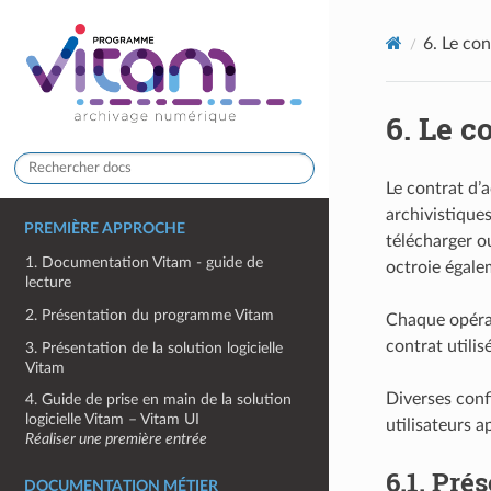
6.
Le con
6.
Le co
Le contrat d’a
archivistiques
PREMIÈRE APPROCHE
télécharger ou
1. Documentation Vitam - guide de
octroie égale
lecture
2. Présentation du programme Vitam
Chaque opérat
contrat utilisé
3. Présentation de la solution logicielle
Vitam
Diverses conf
4. Guide de prise en main de la solution
logicielle Vitam – Vitam UI
utilisateurs ap
Réaliser une première entrée
6.1.
Prés
DOCUMENTATION MÉTIER