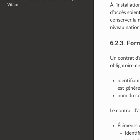
Vitam
À l’installati
d’accès soient
conserver la m
niveau nation
6.2.3.
Form
Un contrat d’
obligatoireme
identifiant
est généré
nom du con
Le contrat d’
Éléments o
identi