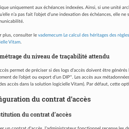
pplique uniquement aux échéances indexées. Ainsi, si une unité ar
’elle n’a pas fait l’objet d’une indexation des échéances, elle ne 
unicabilité.
r plus, consulter le
vademecum Le calcul des héritages des règles
ielle Vitam
.
métrage du niveau de traçabilité attendu
ccès permet de préciser si des logs d’accès doivent être générés l
ement de l’objet ou export d’un DIP*. Les accès aux métadonnées 
 des accès dans la solution logicielle Vitam). Par défaut, cette opt
iguration du contrat d’accès
titution du contrat d’accès
r un contrat d’accès, l’administrateur fonctionnel recense les dr