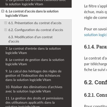
la solution logicielle Vitam
Le filtre s’a
6. Le contrat d’accès dans la solution
échue, mais qu
logicielle Vitam
règle de comm
6.1. Présentation du contrat d’accès
Pour en savoi
6.2. Configuration du contrat d’accès
solution logic
6.3. Modification d’un contrat
d’accès
6.1.4.
Para
7. Le contrat d’entrée dans la solution
logicielle Vitam
Le contrat d’a
8. Le contrat de gestion dans la solution
par télécharg
logicielle Vitam
fiche Le suivi
9. Le calcul des héritages des règles de
gestion et l’indexation des échéances
dans la solution logicielle Vitam
6.2.
Conf
10. Réaliser des éliminations d’archives
avec la solution logicielle Vitam
6.2.1.
Cons
11. La gestion des droits et permissions
des utilisateurs applicatifs dans la
Pour constitue
solution logicielle Vitam