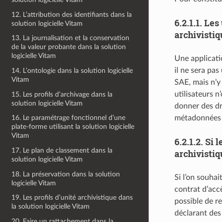
12. L’attribution des identifiants dans la
6.2.1.1.
Les 
solution logicielle Vitam
archivistiq
13. La journalisation et la conservation
de la valeur probante dans la solution
logicielle Vitam
Une applicati
il ne sera pas
14. L’ontologie dans la solution logicielle
Vitam
SAE, mais n’y 
utilisateurs n
15. Les profils d’archivage dans la
solution logicielle Vitam
donner des dro
métadonnées 
16. Le paramétrage fonctionnel d’une
plate-forme utilisant la solution logicielle
Vitam
6.2.1.2.
Si l
17. Le plan de classement dans la
archivistiq
solution logicielle Vitam
18. La préservation dans la solution
Si l’on souhai
logicielle Vitam
contrat d’accè
19. Les profils d’unité archivistique dans
possible de re
la solution logicielle Vitam
déclarant des
20. Faire un rattachement dans la