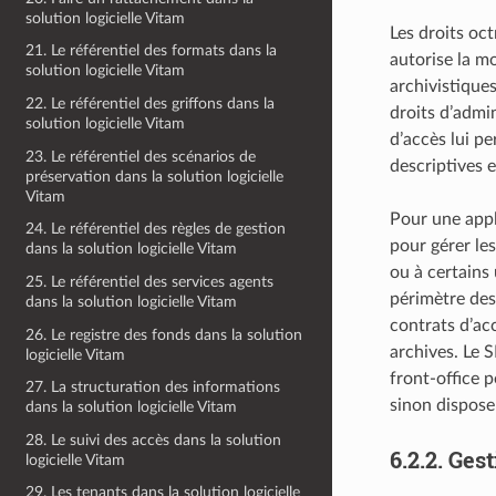
solution logicielle Vitam
Les droits oct
21. Le référentiel des formats dans la
autorise la m
solution logicielle Vitam
archivistiques
22. Le référentiel des griffons dans la
droits d’admin
solution logicielle Vitam
d’accès lui p
23. Le référentiel des scénarios de
descriptives e
préservation dans la solution logicielle
Vitam
Pour une appli
24. Le référentiel des règles de gestion
pour gérer les
dans la solution logicielle Vitam
ou à certains 
25. Le référentiel des services agents
périmètre des 
dans la solution logicielle Vitam
contrats d’acc
26. Le registre des fonds dans la solution
archives. Le S
logicielle Vitam
front-office p
27. La structuration des informations
sinon disposer
dans la solution logicielle Vitam
28. Le suivi des accès dans la solution
6.2.2.
Gest
logicielle Vitam
29. Les tenants dans la solution logicielle