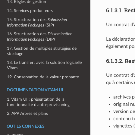
13. Règles de gestion
6.1.3.1.
Rest
14. Services producteurs
15. Structuration des
Submission
Un contrat d’a
Information Packages
(SIP)
16. Structuration des
Dissemination
La déclaration
Information Packages
(DIP)
également pos
17. Gestion de multiples stratégies de
stockage
6.1.3.2.
Res
18. Le transfert avec la solution logicielle
Vitam
Un contrat d’
19. Conservation de la valeur probante
qu’à certains 
DOCUMENTATION VITAM UI
archives p
1. Vitam UI : présentation de la
original n
fonctionnalité d’auto-provisioning
version de
2. APP Arbres et plans
contenu te
vignettes 
OUTILS CONNEXES