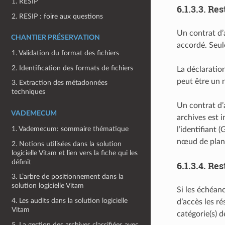
1. RESIP
6.1.3.3.
Res
2. RESIP : foire aux questions
Un contrat d’
CHANTIER PRÉSERVATION
accordé. Seule
1. Validation du format des fichiers
2. Identification des formats de fichiers
La déclaratio
peut être un 
3. Extraction des métadonnées
techniques
Un contrat d’
VADEMECUM
archives est i
1. Vademecum: sommaire thématique
l’identifiant
nœud de plan 
2. Notions utilisées dans la solution
logicielle Vitam et lien vers la fiche qui les
définit
6.1.3.4.
Rest
3. L’arbre de positionnement dans la
solution logicielle Vitam
Si les échéanc
4. Les audits dans la solution logicielle
d’accès les ré
Vitam
catégorie(s) d
5. La gestion des archives classifiées avec