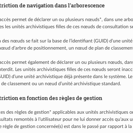
triction de navigation dans l’arborescence
accès permet de déclarer un ou plusieurs nœuds*, dans une arbore
s les unités archivistiques filles de ces nœuds de consultation s
n des nœuds se fait sur la base de l’identifiant (GUID) d’une unit
nœud d’arbre de positionnement, un nœud de plan de classement
accès permet également de déclarer un ou plusieurs nœuds, dans 
nterdit. Les unités archivistiques filles de ces nœuds seront inac
 (GUID) d’une unité archivistique déjà présente dans le système.
de classement ou un nœud d’unité archivistique standard.
riction en fonction des règles de gestion
es des règles de gestion* applicables aux unités archivistiques ont
sultats remontés à l’utilisateur pour ne lui donner accès qu’aux u
e règle de gestion concernée(s) est dans le passé par rapport à la