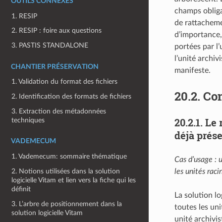
OUTILS CONNEXES
champs obliga
1. RESIP
de rattachemen
2. RESIP : foire aux questions
d’importance, 
3. PASTIS STANDALONE
portées par l
l’unité archiv
CHANTIER PRÉSERVATION
manifeste.
1. Validation du format des fichiers
20.2.
Con
2. Identification des formats de fichiers
3. Extraction des métadonnées
20.2.1.
Le 
techniques
déjà prése
VADEMECUM
1. Vademecum: sommaire thématique
Cas d’usage : 
2. Notions utilisées dans la solution
les unités rac
logicielle Vitam et lien vers la fiche qui les
définit
La solution lo
3. L’arbre de positionnement dans la
toutes les uni
solution logicielle Vitam
unité archivis