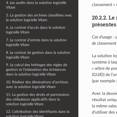
4. Les audits dans la solution logicielle
classement » 
Vitam
5. La gestion des archives classifiées avec
20.2.2.
Le 
la solution logicielle Vitam
présentes 
6. Le contrat d’accès dans la solution
logicielle Vitam
Cas d’usage :
7. Le contrat d’entrée dans la solution
de classement 
logicielle Vitam
8. Le contrat de gestion dans la solution
La solution lo
logicielle Vitam
système à laqu
9. Le calcul des héritages des règles de
« arbre de pos
gestion et l’indexation des échéances
dans la solution logicielle Vitam
(GUID) de l’u
(par exemple 
10. Réaliser des éliminations d’archives
avec la solution logicielle Vitam
Avec la deuxiè
11. La gestion des droits et permissions
des utilisateurs applicatifs dans la
résultat uniq
solution logicielle Vitam
la même valeu
12. L’attribution des identifiants dans la
d’utiliser de
solution logicielle Vitam