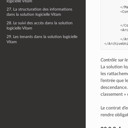
logicielle Vitam
</
M
27. La structuration des informations
<
Co
dans la solution logicielle Vitam
28. Le suivi des accès dans la solution
</
C
logicielle Vitam
<
Ar
29. Les tenants dans la solution logicielle
</
A
Vitam
</
ArchiveUn
Contrôle sur l
La solution lo
les rattacheme
l’entrée que 
descendance. S
classement » 
Le contrat d’
rendre obligat