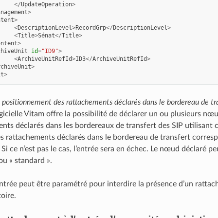
</
UpdateOperation
>
anagement
>
ntent
>
<
DescriptionLevel
>
RecordGrp
</
DescriptionLevel
>
<
Title
>
Sénat
</
Title
>
ontent
>
chiveUnit
id
=
"ID9"
>
<
ArchiveUnitRefId
>
ID3
</
ArchiveUnitRefId
>
rchiveUnit
>
it
>
e positionnement des rattachements déclarés dans le bordereau de tr
gicielle Vitam offre la possibilité de déclarer un ou plusieurs nœ
nts déclarés dans les bordereaux de transfert des SIP utilisant ce
les rattachements déclarés dans le bordereau de transfert corre
i ce n’est pas le cas, l’entrée sera en échec. Le nœud déclaré pe
ou « standard ».
entrée peut être paramétré pour interdire la présence d’un rattach
oire.