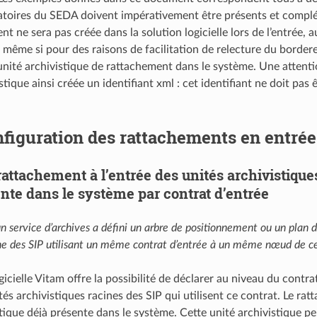
toires du SEDA doivent impérativement être présents et complétés
t ne sera pas créée dans la solution logicielle lors de l’entrée, 
même si pour des raisons de facilitation de relecture du borderea
’unité archivistique de rattachement dans le système. Une attenti
istique ainsi créée un identifiant xml : cet identifiant ne doit pas
figuration des rattachements en entrée
rattachement à l’entrée des unités archivistique
nte dans le système par contrat d’entrée
un service d’archives a défini un arbre de positionnement ou un pla
ine des SIP utilisant un même contrat d’entrée à un même nœud de ce
gicielle Vitam offre la possibilité de déclarer au niveau du cont
tés archivistiques racines des SIP qui utilisent ce contrat. Le rat
tique déjà présente dans le système. Cette unité archivistique pe