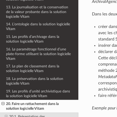
ArchivalAgency
13. La journalisation et la conservation
de la valeur probante dans la solution
Dans les deux 
logicielle Vitam
14. L’ontologie dans la solution logicielle
créer dans
Vitam
avec les c
15. Les profils d’archivage dans la
standard 
solution logicielle Vitam
insérer da
16. Le paramétrage fonctionnel d’une
déclarer d
plate-forme utilisant la solution logicielle
Cette décl
Vitam
comprenant
17. Le plan de classement dans la
méthode 2 
solution logicielle Vitam
Metadata
18. La préservation dans la solution
correspond
logicielle Vitam
archivisti
19. Les profils d’unité archivistique dans
faire réfé
la solution logicielle Vitam
20. Faire un rattachement dans la
Exemple pour 
solution logicielle Vitam
20.1. Présentation des