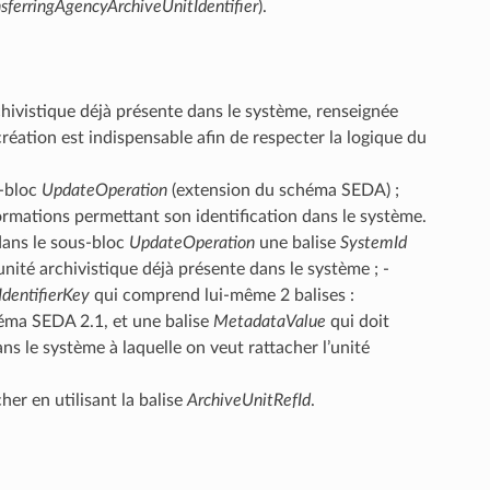
sferringAgencyArchiveUnitIdentifier
).
chivistique déjà présente dans le système, renseignée
réation est indispensable afin de respecter la logique du
s-bloc
UpdateOperation
(extension du schéma SEDA) ;
formations permettant son identification dans le système.
dans le sous-bloc
UpdateOperation
une balise
SystemId
’unité archivistique déjà présente dans le système ; -
IdentifierKey
qui comprend lui-même 2 balises :
éma SEDA 2.1, et une balise
MetadataValue
qui doit
ns le système à laquelle on veut rattacher l’unité
her en utilisant la balise
ArchiveUnitRefId
.