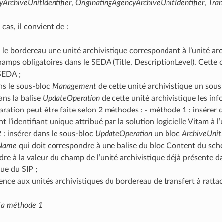
ArchiveUnitIdentifier
,
OriginatingAgencyArchiveUnitIdentifier
,
Tran
cas, il convient de :
 le bordereau une unité archivistique correspondant à l’unité ar
hamps obligatoires dans le SEDA (Title, DescriptionLevel). Cette c
SEDA ;
ns le sous-bloc
Management
de cette unité archivistique un sou
ans la balise
UpdateOperation
de cette unité archivistique les in
aration peut être faite selon 2 méthodes : - méthode 1 : insérer 
 l’identifiant unique attribué par la solution logicielle Vitam à l
: insérer dans le sous-bloc
UpdateOperation
un bloc
ArchiveUnit
Name
qui doit correspondre à une balise du bloc Content du sch
re à la valeur du champ de l’unité archivistique déjà présente da
que du SIP ;
rence aux unités archivistiques du bordereau de transfert à rattac
la méthode 1