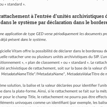
ou « standard ».
rattachement à l’entrée d’unités archivistiques 
dans le système par déclaration dans le bordere
 une application de type GED verse périodiquement les documents p
déjà présent dans le système.
gicielle Vitam offre la possibilité de déclarer dans le bordereau 
elle rattacher une ou plusieurs unités archivistiques du SIP. L’u
itionnement », « plan de classement » ou « standard ». Le rattache
nité archivistique de rattachement, soit sur la base de la valeur
:
MetadataName
Title*/MetadataName*,
MetadataValue
Titre de
me solution, la balise et la valeur déclarées pour identifier l’u
ue dans la plate-forme. Ainsi, si le rattachement se fait sur la m
r pour le champ Title, le rattachement ne pourra pas être effect
s éléments univoques comme un identifiant (par exemple, les bali