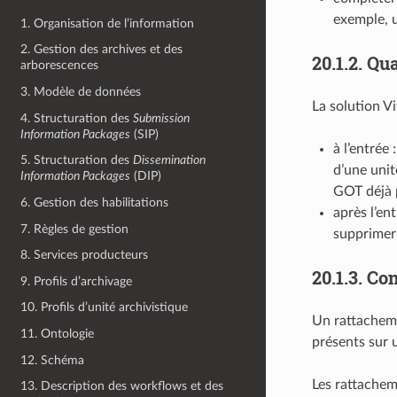
exemple, u
1. Organisation de l’information
2. Gestion des archives et des
20.1.2.
Qua
arborescences
3. Modèle de données
La solution Vi
4. Structuration des
Submission
Information Packages
(SIP)
à l’entrée
5. Structuration des
Dissemination
d’une unit
Information Packages
(DIP)
GOT déjà p
6. Gestion des habilitations
après l’en
7. Règles de gestion
supprimer 
8. Services producteurs
20.1.3.
Con
9. Profils d’archivage
10. Profils d’unité archivistique
Un rattacheme
11. Ontologie
présents sur 
12. Schéma
Les rattacheme
13. Description des workflows et des