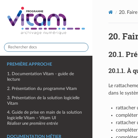
20.
Faire
20.
Fai
20.1.
Pré
PREMIÈRE APPROCHE
20.1.1.
À q
1. Documentation Vitam - guide de
lecture
Le rattacheme
2. Présentation du programme Vitam
dans le systè
3. Présentation de la solution logicielle
Vitam
rattacher 
4. Guide de prise en main de la solution
compléter
logicielle Vitam – Vitam UI
rattacher 
Réaliser une première entrée
compléter 
DOCUMENTATION MÉTIER
compléter 