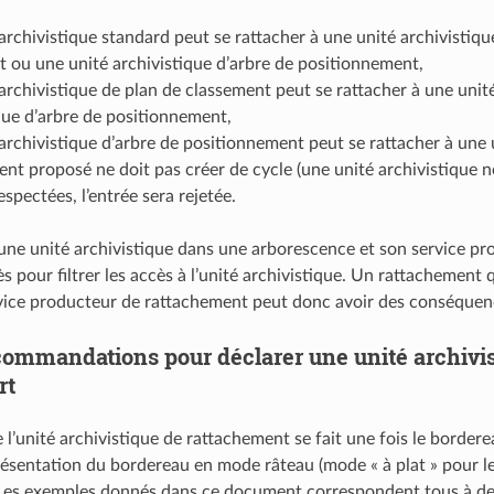
archivistique standard peut se rattacher à une unité archivistiqu
 ou une unité archivistique d’arbre de positionnement,
archivistique de plan de classement peut se rattacher à une unit
que d’arbre de positionnement,
archivistique d’arbre de positionnement peut se rattacher à une 
nt proposé ne doit pas créer de cycle (une unité archivistique ne
espectées, l’entrée sera rejetée.
’une unité archivistique dans une arborescence et son service prod
s pour filtrer les accès à l’unité archivistique. Un rattachement q
vice producteur de rattachement peut donc avoir des conséquence
ommandations pour déclarer une unité archivi
rt
 l’unité archivistique de rattachement se fait une fois le bordere
résentation du bordereau en mode râteau (mode « à plat » pour l
Les exemples donnés dans ce document correspondent tous à des