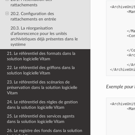
rattachements
<
ArchiveUni
<
Ma
20.2. Configuration des
rattachements en entrée
20.3. La réorganisation
</
M
d’arborescence pour les unités
<
Co
archivistiques déjà présentes dans le
système
</
C
21. Le référentiel des formats dans la
<
Ar
solution logicielle Vitam
</
A
22. Le référentiel des griffons dans la
</
ArchiveUn
solution logicielle Vitam
23. Le référentiel des scénarios de
Exemple pour 
préservation dans la solution logicielle
Vitam
24. Le référentiel des règles de gestion
<
ArchiveUni
dans la solution logicielle Vitam
<
Ma
25. Le référentiel des services agents
dans la solution logicielle Vitam
26. Le registre des fonds dans la solution