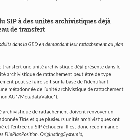
du SIP à des unités archivistiques déjà
au de transfert
roduits dans la GED en demandant leur rattachement au plan
de transfert une unité archivistique déjà présente dans le
nité archivistique de rattachement peut être de type
ment peut se faire soit sur la base de l’identifiant
 d’une métadonnée de l’unité archivistique de rattachement
 mon AU*/MetadataValue*).
nité archivistique de rattachement doivent renvoyer un
étadonnée
Title
et que plusieurs unités archivistiques ont
ué et l’entrée du SIP échouera. Il est donc recommandé
ses
FilePlanPosition
,
OriginatingSystemId
,