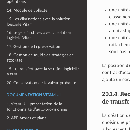
opérations
une unité 
14. Module de collecte
classement
15. Les éliminations avec la solution
une unité 
logicielle Vitam
archivisti
16. Le gel d’archives avec la solution
une unité 
logicielle Vitam
rattacheme
17. Gestion de la préservation
sont pas r
18. Gestion de multiples stratégies de
stockage
La position d
19. Le transfert avec la solution logicielle
contrat d’accè
Vitam
ajoute un ser
20. Conservation de la valeur probante
20.1.4.
Rec
DOCUMENTATION VITAM UI
de transfe
1. Vitam UI : présentation de la
fonctionnalité d’auto-provisioning
La création de
2. APP Arbres et plans
choisir une p
arborescent. 