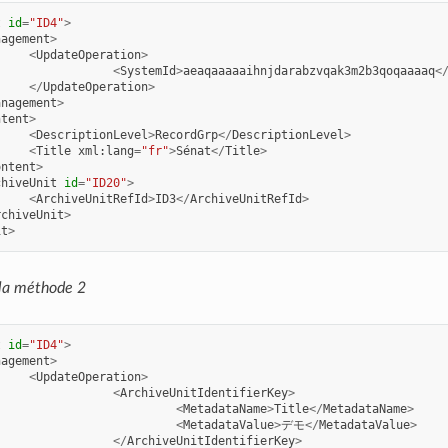
t
id
=
"ID4"
>
nagement
>
<
UpdateOperation
>
<
SystemId
>
aeaqaaaaaihnjdarabzvqak3m2b3qoqaaaaq
<
</
UpdateOperation
>
anagement
>
ntent
>
<
DescriptionLevel
>
RecordGrp
</
DescriptionLevel
>
<
Title
xml
:
lang
=
"fr"
>
Sénat
</
Title
>
ontent
>
chiveUnit
id
=
"ID20"
>
<
ArchiveUnitRefId
>
ID3
</
ArchiveUnitRefId
>
rchiveUnit
>
it
>
la méthode 2
t
id
=
"ID4"
>
nagement
>
<
UpdateOperation
>
<
ArchiveUnitIdentifierKey
>
<
MetadataName
>
Title
</
MetadataName
>
<
MetadataValue
>
デモ
</
MetadataValue
>
</
ArchiveUnitIdentifierKey
>