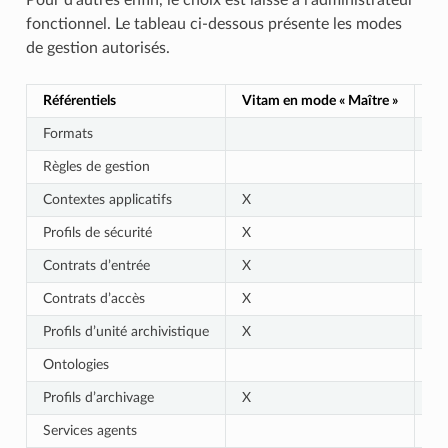
fonctionnel. Le tableau ci-dessous présente les modes
de gestion autorisés.
Référentiels
Vitam en mode « Maître »
Vi
Formats
X
Règles de gestion
X
Contextes applicatifs
X
X
Profils de sécurité
X
X
Contrats d’entrée
X
X
Contrats d’accès
X
X
Profils d’unité archivistique
X
X
Ontologies
X
Profils d’archivage
X
X
Services agents
X