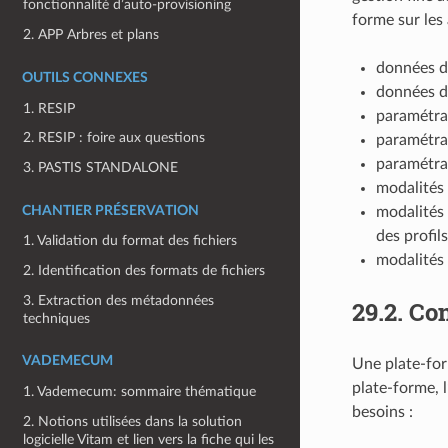
fonctionnalité d’auto-provisioning
forme sur les 
2. APP Arbres et plans
données de
OUTILS CONNEXES
données de
1. RESIP
paramétrag
2. RESIP : foire aux questions
paramétrag
paramétrag
3. PASTIS STANDALONE
modalités 
CHANTIER PRÉSERVATION
modalités 
des profils
1. Validation du format des fichiers
modalités 
2. Identification des formats de fichiers
3. Extraction des métadonnées
29.2.
Con
techniques
VADEMECUM
Une plate-for
plate-forme, l
1. Vademecum: sommaire thématique
besoins :
2. Notions utilisées dans la solution
logicielle Vitam et lien vers la fiche qui les