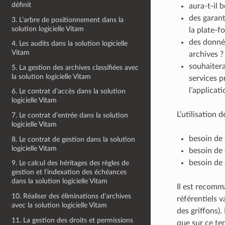
définit
aura-t-il 
des garant
3. L’arbre de positionnement dans la
solution logicielle Vitam
la plate-f
des donnée
4. Les audits dans la solution logicielle
Vitam
archives ?
souhaitera
5. La gestion des archives classifiées avec
la solution logicielle Vitam
services p
l’applicati
6. Le contrat d’accès dans la solution
logicielle Vitam
L’utilisation
7. Le contrat d’entrée dans la solution
logicielle Vitam
besoin de 
8. Le contrat de gestion dans la solution
logicielle Vitam
besoin de
besoin de 
9. Le calcul des héritages des règles de
gestion et l’indexation des échéances
dans la solution logicielle Vitam
Il est recomm
10. Réaliser des éliminations d’archives
référentiels v
avec la solution logicielle Vitam
des griffons).
11. La gestion des droits et permissions
que sur ce te