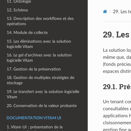
11. Ontologie
12. Schéma
29.
Les t
13. Description des workflows et des
opérations
29.
Les
14. Module de collecte
15. Les éliminations avec la solution
logicielle Vitam
La solution lo
16. Le gel d’archives avec la solution
même que, dan
logicielle Vitam
(fonds précie
17. Gestion de la préservation
espaces distin
18. Gestion de multiples stratégies de
stockage
29.1.
Pré
19. Le transfert avec la solution logicielle
Vitam
Un tenant cor
20. Conservation de la valeur probante
consultables q
applications 
DOCUMENTATION VITAM UI
cloisonnement
1. Vitam UI : présentation de la
gestion fine 