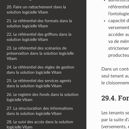
référentie
20. Faire un rattachement dans la
solution logicielle Vitam
l’ontologi
capacité d
21. Le référentiel des formats dans la
solution logicielle Vitam
versement 
accéder au
22. Le référentiel des griffons dans la
solution logicielle Vitam
va de même
strictemen
23. Le référentiel des scénarios de
préservation dans la solution logicielle
producteu
Vitam
24. Le référentiel des règles de gestion
Dans un conte
dans la solution logicielle Vitam
seul tenant au
25. Le référentiel des services agents
le cloisonnem
dans la solution logicielle Vitam
26. Le registre des fonds dans la solution
29.4.
For
logicielle Vitam
27. La structuration des informations
Les tenants se
dans la solution logicielle Vitam
par la suite d
28. Le suivi des accès dans la solution
(versements, é
logicielle Vitam