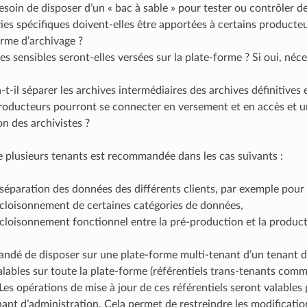
besoin de disposer d’un « bac à sable » pour tester ou contrôler d
ies spécifiques doivent-elles être apportées à certains producteu
orme d’archivage ?
s sensibles seront-elles versées sur la plate-forme ? Si oui, néc
-t-il séparer les archives intermédiaires des archives définitive
roducteurs pourront se connecter en versement et en accès et un
on des archivistes ?
 de plusieurs tenants est recommandée dans les cas suivants :
séparation des données des différents clients, par exemple pour 
 cloisonnement de certaines catégories de données,
cloisonnement fonctionnel entre la pré-production et la product
andé de disposer sur une plate-forme multi-tenant d’un tenant déd
alables sur toute la plate-forme (référentiels trans-tenants comme
 Les opérations de mise à jour de ces référentiels seront valables
nant d’administration. Cela permet de restreindre les modificatio