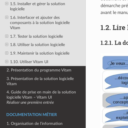
1.5. Installer et gérer la solution
démarche prés
logicielle
avant le manu
1.6. Interfacer et ajouter des
composants à la solution logicielle
1.2.
Lire
Vitam
1.7. Tester la solution logicielle
1.2.1.
La d
1.8. Utiliser la solution logicielle
1.9. Maintenir la solution logicielle
1.10. Utiliser Vitam UI
2. Présentation du programme Vitam
3. Présentation de la solution logicielle
Vitam
4. Guide de prise en main de la solution
logicielle Vitam – Vitam UI
Réaliser une première entrée
DOCUMENTATION MÉTIER
1. Organisation de l’information