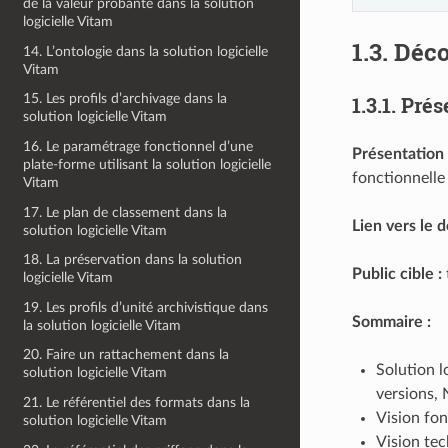
de la valeur probante dans la solution
logicielle Vitam
1.3.
Déco
14. L’ontologie dans la solution logicielle
Vitam
15. Les profils d’archivage dans la
1.3.1.
Prése
solution logicielle Vitam
16. Le paramétrage fonctionnel d’une
Présentation 
plate-forme utilisant la solution logicielle
fonctionnelle 
Vitam
17. Le plan de classement dans la
Lien vers le 
solution logicielle Vitam
18. La préservation dans la solution
Public cible :
logicielle Vitam
19. Les profils d’unité archivistique dans
Sommaire :
la solution logicielle Vitam
20. Faire un rattachement dans la
Solution l
solution logicielle Vitam
versions, 
21. Le référentiel des formats dans la
Vision fon
solution logicielle Vitam
Vision te