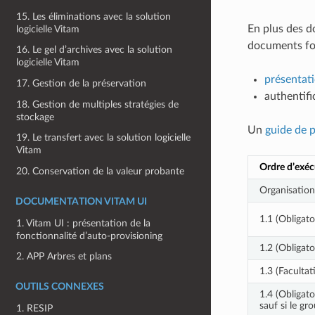
15. Les éliminations avec la solution
En plus des d
logicielle Vitam
documents fon
16. Le gel d’archives avec la solution
logicielle Vitam
présentati
17. Gestion de la préservation
authentifi
18. Gestion de multiples stratégies de
stockage
Un
guide de 
19. Le transfert avec la solution logicielle
Vitam
Ordre d’exéc
20. Conservation de la valeur probante
Organisation 
DOCUMENTATION VITAM UI
1.1 (Obligato
1. Vitam UI : présentation de la
fonctionnalité d’auto-provisioning
1.2 (Obligato
2. APP Arbres et plans
1.3 (Facultati
OUTILS CONNEXES
1.4 (Obligato
sauf si le gr
1. RESIP