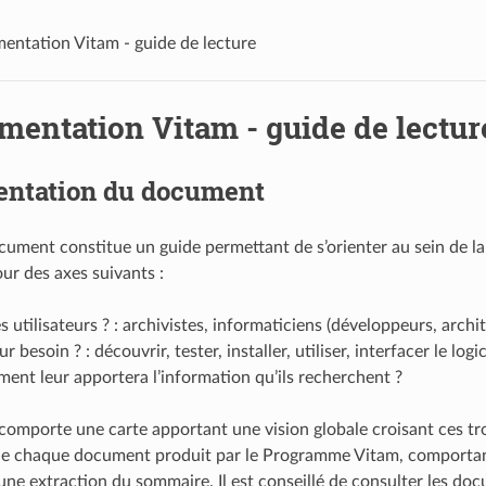
ntation Vitam - guide de lecture
entation Vitam - guide de lectur
entation du document
cument constitue un guide permettant de s’orienter au sein de l
our des axes suivants :
es utilisateurs ? : archivistes, informaticiens (développeurs, archi
ur besoin ? : découvrir, tester, installer, utiliser, interfacer le logi
ent leur apportera l’information qu’ils recherchent ?
omporte une carte apportant une vision globale croisant ces tro
de chaque document produit par le Programme Vitam, comportant sa
ne extraction du sommaire. Il est conseillé de consulter les docu