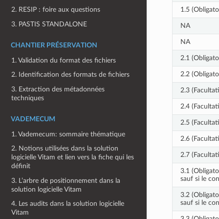
1.5 (Obligato
2. RESIP : foire aux questions
3. PASTIS STANDALONE
NA
NA
CHANTIER PRÉSERVATION
2.1 (Obligato
1. Validation du format des fichiers
2.2 (Obligato
2. Identification des formats de fichiers
3. Extraction des métadonnées
2.3 (Facultati
techniques
2.4 (Facultati
VADEMECUM
2.5 (Facultati
1. Vademecum: sommaire thématique
2.6 (Facultati
2. Notions utilisées dans la solution
2.7 (Facultati
logicielle Vitam et lien vers la fiche qui les
définit
3.1 (Obligato
sauf si le co
3. L’arbre de positionnement dans la
solution logicielle Vitam
3.2 (Obligato
sauf si le co
4. Les audits dans la solution logicielle
Vitam
3.3 (Obligato