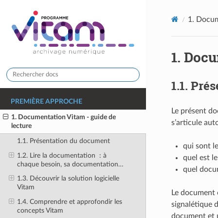
1.
Docume
1.
Docum
1.1.
Prés
PREMIÈRE APPROCHE
Le présent do
1. Documentation Vitam - guide de
s’articule aut
lecture
1.1. Présentation du document
qui sont l
1.2. Lire la documentation : à
quel est le
chaque besoin, sa documentation…
quel docum
1.3. Découvrir la solution logicielle
Vitam
Le document c
1.4. Comprendre et approfondir les
signalétique 
concepts Vitam
document et u