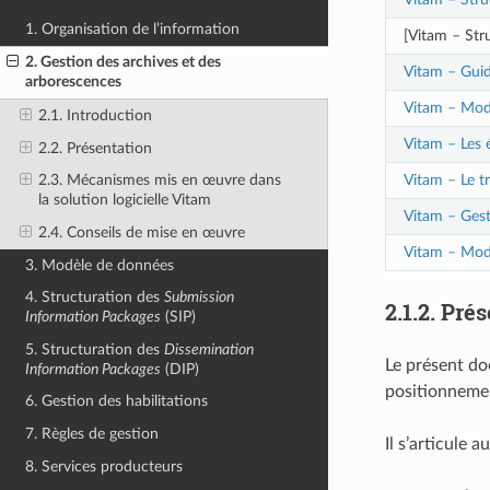
1. Organisation de l’information
[Vitam – Str
2. Gestion des archives et des
Vitam – Guid
arborescences
Vitam – Modu
2.1. Introduction
Vitam – Les é
2.2. Présentation
Vitam – Le tr
2.3. Mécanismes mis en œuvre dans
la solution logicielle Vitam
Vitam – Gest
2.4. Conseils de mise en œuvre
Vitam – Mod
3. Modèle de données
4. Structuration des
Submission
2.1.2.
Prés
Information Packages
(SIP)
5. Structuration des
Dissemination
Le présent doc
Information Packages
(DIP)
positionnemen
6. Gestion des habilitations
7. Règles de gestion
Il s’articule 
8. Services producteurs