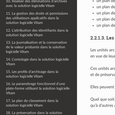
un plan de
10. Réaliser des éliminations d’archives
avec la solution logicielle Vitam
un plan de
un plan de
11. La gestion des droits et permissions
des utilisateurs applicatifs dans la
un plan de
solution logicielle Vitam
un plan de
12. L’attribution des identifiants dans la
solution logicielle Vitam
2.2.1.3.
Les
13. La journalisation et la conservation
de la valeur probante dans la solution
Les unités ar
logicielle Vitam
en vue de leur
14. L’ontologie dans la solution logicielle
Vitam
Ces unités arc
15. Les profils d’archivage dans la
et de préserv
solution logicielle Vitam
16. Le paramétrage fonctionnel d’une
Elles peuvent
plate-forme utilisant la solution logicielle
Vitam
Quel que soit
17. Le plan de classement dans la
solution logicielle Vitam
qu’à d’autres 
18. La préservation dans la solution