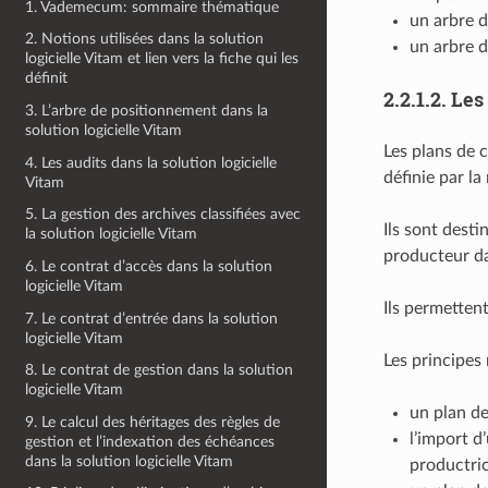
1. Vademecum: sommaire thématique
un arbre d
2. Notions utilisées dans la solution
un arbre d
logicielle Vitam et lien vers la fiche qui les
définit
2.2.1.2.
Les
3. L’arbre de positionnement dans la
solution logicielle Vitam
Les plans de 
4. Les audits dans la solution logicielle
définie par l
Vitam
5. La gestion des archives classifiées avec
Ils sont desti
la solution logicielle Vitam
producteur dan
6. Le contrat d’accès dans la solution
logicielle Vitam
Ils permettent
7. Le contrat d’entrée dans la solution
logicielle Vitam
Les principes
8. Le contrat de gestion dans la solution
logicielle Vitam
un plan de
9. Le calcul des héritages des règles de
l’import d
gestion et l’indexation des échéances
dans la solution logicielle Vitam
productric