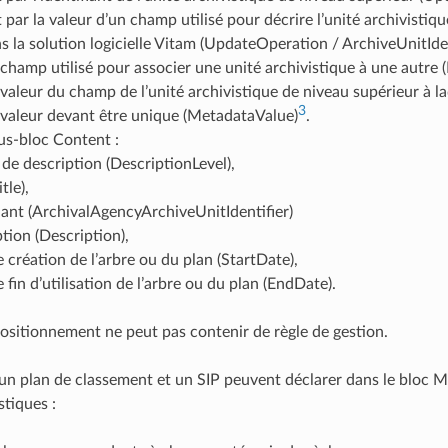
t par la valeur d’un champ utilisé pour décrire l’unité archivisti
s la solution logicielle Vitam (UpdateOperation / ArchiveUnitIden
champ utilisé pour associer une unité archivistique à une autr
valeur du champ de l’unité archivistique de niveau supérieur à la
3
valeur devant être unique (MetadataValue)
.
us-bloc Content :
 de description (DescriptionLevel),
itle),
fiant (ArchivalAgencyArchiveUnitIdentifier)
tion (Description),
 création de l’arbre ou du plan (StartDate),
 fin d’utilisation de l’arbre ou du plan (EndDate).
ositionnement ne peut pas contenir de règle de gestion.
 un plan de classement et un SIP peuvent déclarer dans le blo
stiques :