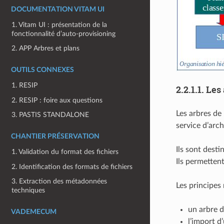
DOCUMENTATION VITAM UI
1. Vitam UI : présentation de la
fonctionnalité d’auto-provisioning
2. APP Arbres et plans
OUTILS CONNEXES
1. RESIP
2.2.1.1.
Les
2. RESIP : foire aux questions
Les arbres de
3. PASTIS STANDALONE
service d’arch
CHANTIER PRÉSERVATION
Ils sont desti
1. Validation du format des fichiers
Ils permettent
2. Identification des formats de fichiers
3. Extraction des métadonnées
Les principes
techniques
un arbre d
VADEMECUM
l’import d