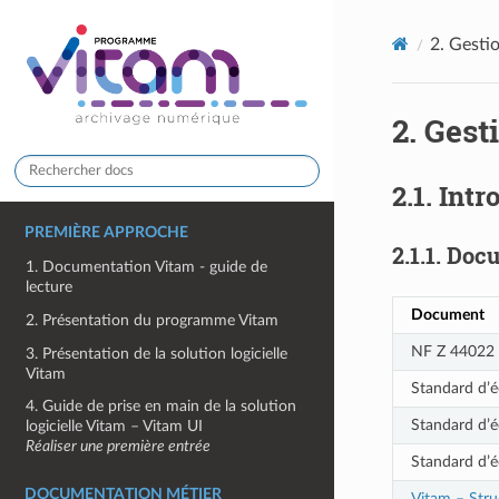
2.
Gestio
2.
Gest
2.1.
Intr
PREMIÈRE APPROCHE
2.1.1.
Docu
1. Documentation Vitam - guide de
lecture
Document
2. Présentation du programme Vitam
NF Z 44022 
3. Présentation de la solution logicielle
Vitam
Standard d’é
4. Guide de prise en main de la solution
Standard d’é
logicielle Vitam – Vitam UI
Réaliser une première entrée
Standard d’é
DOCUMENTATION MÉTIER
Vitam – Stru