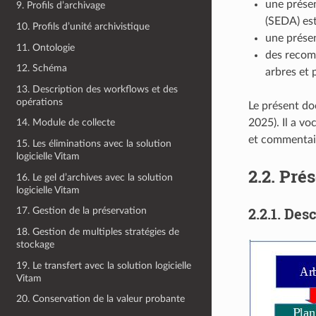
une présen
9. Profils d’archivage
(SEDA) est
10. Profils d’unité archivistique
une présen
11. Ontologie
des recomm
12. Schéma
arbres et 
13. Description des workflows et des
opérations
Le présent doc
2025). Il a vo
14. Module de collecte
et commentair
15. Les éliminations avec la solution
logicielle Vitam
2.2.
Prés
16. Le gel d’archives avec la solution
logicielle Vitam
2.2.1.
Desc
17. Gestion de la préservation
18. Gestion de multiples stratégies de
stockage
19. Le transfert avec la solution logicielle
Vitam
20. Conservation de la valeur probante