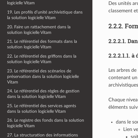
logicielle Vitam
Des unités ar
classement et
19. Les profils d’unité archivistique dans
la solution logicielle Vitam
2.2.2.
Form
20. Faire un rattachement dans la
solution logicielle Vitam
2.2.2.1.
Dan
21. Le référentiel des formats dans la
solution logicielle Vitam
2.2.2.1.1.
à 
22. Le référentiel des griffons dans la
solution logicielle Vitam
Les arbres de
23. Le référentiel des scénarios de
préservation dans la solution logicielle
contenant un 
Vitam
archivistique
24. Le référentiel des règles de gestion
dans la solution logicielle Vitam
Chaque niveau
25. Le référentiel des services agents
éléments suiv
dans la solution logicielle Vitam
26. Le registre des fonds dans la solution
dans le s
logicielle Vitam
Lien v
27. La structuration des informations
soi