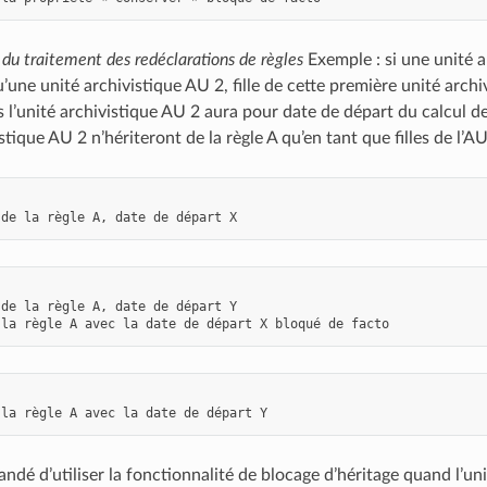
r du traitement des redéclarations de règles
Exemple : si une unité a
u’une unité archivistique AU 2, fille de cette première unité arch
s l’unité archivistique AU 2 aura pour date de départ du calcul de l
istique AU 2 n’hériteront de la règle A qu’en tant que filles de l’AU
de
la
règle
A
,
date
de
départ
X
de
la
règle
A
,
date
de
départ
Y
la
règle
A
avec
la
date
de
départ
X
bloqué
de
facto
la
règle
A
avec
la
date
de
départ
Y
ndé d’utiliser la fonctionnalité de blocage d’héritage quand l’unit