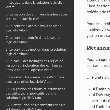
attendent une
4. Les audits dans la solution logicielle
Classification
Vitam
redéfinir de r
5. La gestion des archives classifiées avec
la solution logicielle Vitam
Pour les arch
6. Le contrat d’accès dans la solution
archives vers
logicielle Vitam
gestion est so
7. Le contrat d’entrée dans la solution
logicielle Vitam
Mécanisme
8. Le contrat de gestion dans la solution
logicielle Vitam
Pour chaque ca
9. Le calcul des héritages des règles de
par ses filles
gestion et l’indexation des échéances
dans la solution logicielle Vitam
10. Réaliser des éliminations d’archives
Une unité arch
avec la solution logicielle Vitam
11. La gestion des droits et permissions
si l’unité 
des utilisateurs applicatifs dans la
si l’hérita
solution logicielle Vitam
attributs 
12. L’attribution des identifiants dans la
si l’unité
solution logicielle Vitam