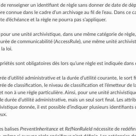
le de renseigner un identifiant de règle sans donner de date de dé
re connue dans le cadre d’un archivage au fil de l’eau. Dans ce ca
te d’échéance et la règle ne pourra pas s’appliquer.
e pour une unité archivistique, dans une même catégorie de règle, 
 durée de communicabilité (AccessRule), une même unité archivis
la loi.
riétés sont obligatoires dès lors qu’une règle est indiquée dans c
ée d’utilité administrative et la durée d’utilité courante, le sort fi
ée de classification, le niveau de classification et l’émetteur de l
et non à une règle particulière. Ainsi, pour une unité archivistique
de durée d’utilité administrative, mais un seul sort final. Les attr
ivistique donnée, il est possible d’indiquer plusieurs identifiant
eux.
des balises
PreventInheritance
et
RefNonRuleId
nécessite de redéfini