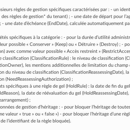
sieurs règles de gestion spécifiques caractérisées par : - un ident
l des règles de gestion* du tenant) ; - une date de départ pour l’a
; - une date d’échéance (EndDate), calculée automatiquement par
tés spécifiques à la catégorie : - pour la durée d’utilité administr
ur possible « Conserver » (Keep) ou « Détruire » (Destroy) ; - pour
on) avec comme valeur possible « Accès restreint » (RestrictAccess)
 classification (ClassificationRule) : le niveau de classification (C
ationOwner), les mentions additionnelles de limitation du champ d
on du niveau de classification (ClassificationReassessingDate), l
on (NeedReassessingAuthorization) ;
uts spécifiques à une règle de gel (HoldRule) : la date de fin du g
ldReason), la date de réévaluation du gel (HoldReassessingDate), 
earrangement) ;
nnées de gestion d’héritage : - pour bloquer l’héritage de toutes 
 valeur « true » ou « false ») - pour bloquer l’héritage d’une règl
de l’identifiant de la règle bloquée).