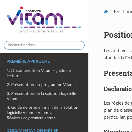
Positionn
Positio
Les archives s
standard d’éc
PREMIÈRE APPROCHE
Présenta
1. Documentation Vitam - guide de
lecture
2. Présentation du programme Vitam
Déclaratio
3. Présentation de la solution logicielle
Vitam
Les règles de
4. Guide de prise en main de la solution
plan de classe
logicielle Vitam – Vitam UI
particulier, p
Réaliser une première entrée
Structure 
DOCUMENTATION MÉTIER