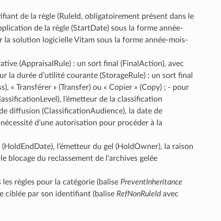
ifiant de la règle (RuleId, obligatoirement présent dans le
pplication de la règle (StartDate) sous la forme année-
 la solution logicielle Vitam sous la forme année-mois-
ative (AppraisalRule) : un sort final (FinalAction), avec
 la durée d’utilité courante (StorageRule) : un sort final
, « Transférer » (Transfer) ou « Copier » (Copy) ; - pour
lassificationLevel), l’émetteur de la classification
e diffusion (ClassificationAudience), la date de
a nécessité d’une autorisation pour procéder à la
el (HoldEndDate), l’émetteur du gel (HoldOwner), la raison
le blocage du reclassement de l’archives gelée
les règles pour la catégorie (balise
PreventInheritance
e ciblée par son identifiant (balise
RefNonRuleId
avec