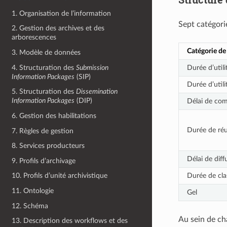
1. Organisation de l’information
Sept catégori
2. Gestion des archives et des
arborescences
Catégorie de 
3. Modèle de données
4. Structuration des
Submission
Durée d’util
Information Packages
(SIP)
Durée d’util
5. Structuration des
Dissemination
Information Packages
(DIP)
Délai de com
6. Gestion des habilitations
Durée de réut
7. Règles de gestion
8. Services producteurs
Délai de diff
9. Profils d’archivage
Durée de clas
10. Profils d’unité archivistique
11. Ontologie
Gel
12. Schéma
Au sein de ch
13. Description des workflows et des