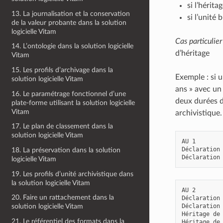
si l’hérita
13. La journalisation et la conservation
si l’unité
de la valeur probante dans la solution
logicielle Vitam
Cas particulie
14. L’ontologie dans la solution logicielle
d’héritage
Vitam
15. Les profils d’archivage dans la
Exemple : si u
solution logicielle Vitam
ans » avec un 
16. Le paramétrage fonctionnel d’une
deux durées d’
plate-forme utilisant la solution logicielle
Vitam
archivistique.
17. Le plan de classement dans la
solution logicielle Vitam
AU 1

Déclaration 
18. La préservation dans la solution
logicielle Vitam
19. Les profils d’unité archivistique dans
la solution logicielle Vitam
AU 2

20. Faire un rattachement dans la
Déclaration 
Déclaration 
solution logicielle Vitam
Héritage de 
21. Le référentiel des formats dans la