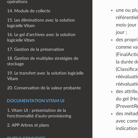
opérations
une ou plu
14. Module de collecte
référentie
15. Les éliminations avec la solution
mois-jour 
logicielle Vitam
jour ;
16. Le gel d’archives avec la solution
des proprié
logicielle Vitam
comme vale
17. Gestion de la préservation
(FinalActi
18. Gestion de multiples stratégies de
la durée de
stockage
(Classific
19. Le transfert avec la solution logicielle
réévaluati
Vitam
réévaluati
20. Conservation de la valeur probante
des attrib
du gel (Ho
DOCUMENTATION VITAM UI
(PreventR
1. Vitam UI : présentation de la
des métado
fonctionnalité d’auto-provisioning
avec comme
2. APP Arbres et plans
indication 