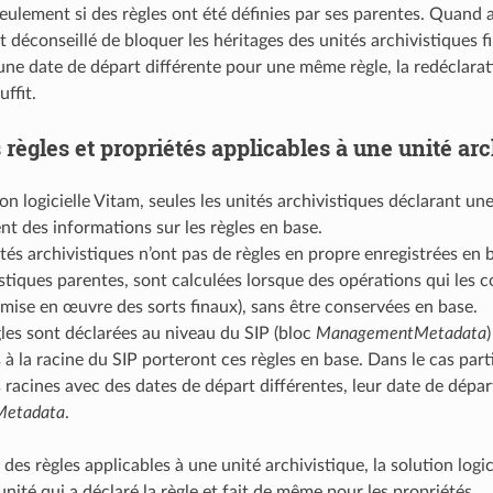
eulement si des règles ont été définies par ses parentes. Quand a
st déconseillé de bloquer les héritages des unités archivistiques fi
e date de départ différente pour une même règle, la redéclaration
uffit.
 règles et propriétés applicables à une unité arc
on logicielle Vitam, seules les unités archivistiques déclarant un
nt des informations sur les règles en base.
tés archivistiques n’ont pas de règles en propre enregistrées en b
istiques parentes, sont calculées lorsque des opérations qui le
 mise en œuvre des sorts finaux), sans être conservées en base.
les sont déclarées au niveau du SIP (bloc
ManagementMetadata
 à la racine du SIP porteront ces règles en base. Dans le cas part
 racines avec des dates de départ différentes, leur date de dépar
etadata
.
 des règles applicables à une unité archivistique, la solution logi
’unité qui a déclaré la règle et fait de même pour les propriétés.