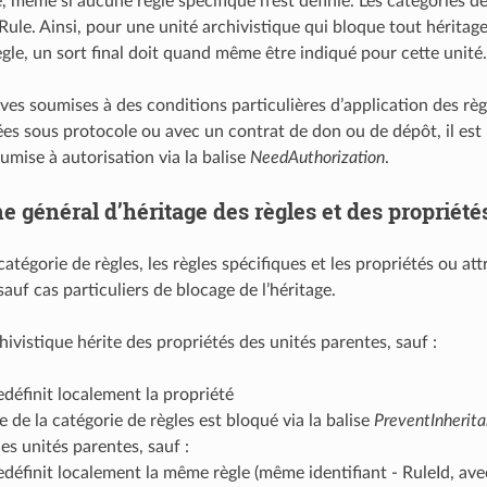
, même si aucune règle spécifique n’est définie. Les catégories d
Rule. Ainsi, pour une unité archivistique qui bloque tout héritage
ègle, un sort final doit quand même être indiqué pour cette unité.
ives soumises à des conditions particulières d’application des r
ées sous protocole ou avec un contrat de don ou de dépôt, il est 
umise à autorisation via la balise
NeedAuthorization
.
 général d’héritage des règles et des propriété
tégorie de règles, les règles spécifiques et les propriétés ou att
, sauf cas particuliers de blocage de l’héritage.
ivistique hérite des propriétés des unités parentes, sauf :
redéfinit localement la propriété
ge de la catégorie de règles est bloqué via la balise
PreventInherit
des unités parentes, sauf :
 redéfinit localement la même règle (même identifiant - RuleId, av