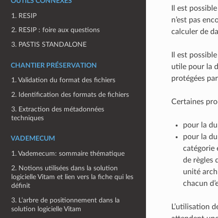
OUTILS CONNEXES
Il est possib
1. RESIP
n’est pas enco
2. RESIP : foire aux questions
calculer de da
3. PASTIS STANDALONE
Il est possibl
CHANTIER PRÉSERVATION
utile pour la
protégées par 
1. Validation du format des fichiers
2. Identification des formats de fichiers
Certaines prop
3. Extraction des métadonnées
techniques
pour la dur
pour la dur
VADEMECUM
catégorie 
1. Vademecum: sommaire thématique
de règles 
2. Notions utilisées dans la solution
unité arch
logicielle Vitam et lien vers la fiche qui les
chacun d’
définit
3. L’arbre de positionnement dans la
L’utilisation 
solution logicielle Vitam