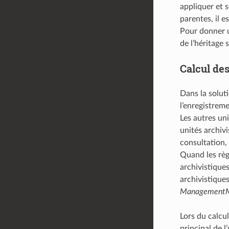
appliquer et s
parentes, il e
Pour donner un
de l’héritage s
Calcul des
Dans la soluti
l’enregistreme
Les autres uni
unités archiv
consultation,
Quand les règ
archivistiques
archivistiques
ManagementM
Lors du calcul
principal de l