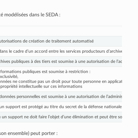
été modélisées dans le SEDA :
utorisations de création de traitement automatisé
ans le cadre d’un accord entre les services producteurs d’archives et les 
hives publiques à des tiers est soumise à une autorisation de l’administ
nformations publiques est soumise à restriction :
xclusivité,
nées ne constitue pas un droit pour toute personne en application du titre
 propriété intellectuelle sur ces informations
e données personnelles est soumise à une autorisation de l’administration
n support est protégé au titre du secret de la défense nationale.
n support ne doit faire l’objet d’une élimination et peut être soumis à de
son ensemble) peut porter :