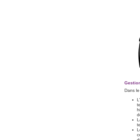
Gestio
Dans le
L
t
h
d
L
t
L
c
d