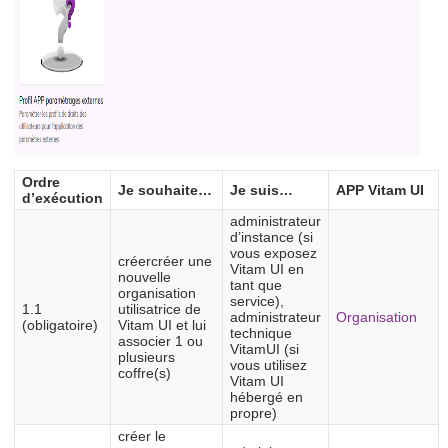
Ordre
Je souhaite…
Je suis…
APP Vitam UI
d’exécution
administrateur
d’instance (si
vous exposez
créercréer une
Vitam UI en
nouvelle
tant que
organisation
service),
1.1
utilisatrice de
administrateur
Organisation
(obligatoire)
Vitam UI et lui
technique
associer 1 ou
VitamUI (si
plusieurs
vous utilisez
coffre(s)
Vitam UI
hébergé en
propre)
créer le