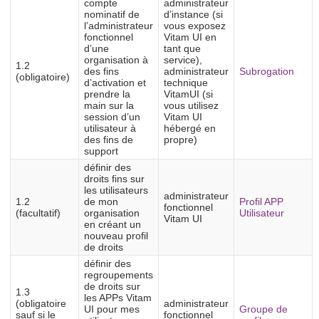
compte
administrateur
nominatif de
d’instance (si
l’administrateur
vous exposez
fonctionnel
Vitam UI en
d’une
tant que
organisation à
service),
1.2
des fins
administrateur
Subrogation
(obligatoire)
d’activation et
technique
prendre la
VitamUI (si
main sur la
vous utilisez
session d’un
Vitam UI
utilisateur à
hébergé en
des fins de
propre)
support
définir des
droits fins sur
les utilisateurs
administrateur
1.2
de mon
Profil APP
fonctionnel
(facultatif)
organisation
Utilisateur
Vitam UI
en créant un
nouveau profil
de droits
définir des
regroupements
de droits sur
1.3
les APPs Vitam
(obligatoire
administrateur
UI pour mes
Groupe de
sauf si le
fonctionnel