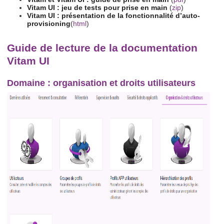
Vitam UI : jeu de tests pour prise en main
(
zip
)
Vitam UI : présentation de la fonctionnalité d’auto-
provisioning
(
html
)
Guide de lecture de la documentation
Vitam UI
Domaine : organisation et droits utilisateurs