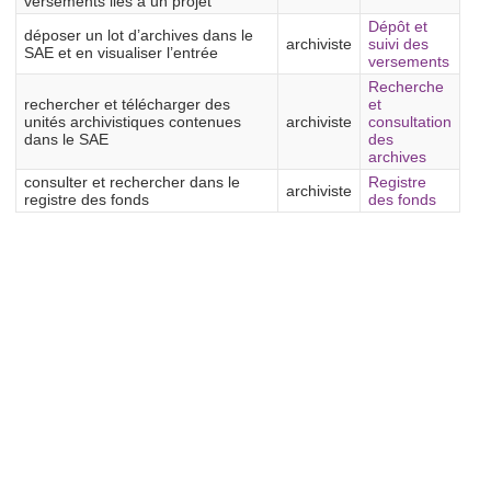
versements liés à un projet
Dépôt et
déposer un lot d’archives dans le
archiviste
suivi des
SAE et en visualiser l’entrée
versements
Recherche
rechercher et télécharger des
et
unités archivistiques contenues
archiviste
consultation
dans le SAE
des
archives
consulter et rechercher dans le
Registre
archiviste
registre des fonds
des fonds