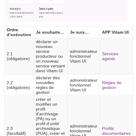
Ordre
Je souhaite…
Je suis…
APP Vitam UI
d’exécution
déclarer un
nouveau
service
administrateur
2.1
Services
producteur ou
fonctionnel
(obligatoire)
agents
un nouveau
Vitam UI
service versant
dans Vitam UI
déclarer des
administrateur
2.2
nouvelles
Règles de
fonctionnel
(obligatoire)
règles de
gestion
Vitam UI
gestion
créer et
modifier un
profil
d’archivage
(PA) ou un
profil d’unité
administrateur
2.3
archivistique
Profils
fonctionnel
(facultatif)
(PUA), créer et
documentaires
Vitam UI