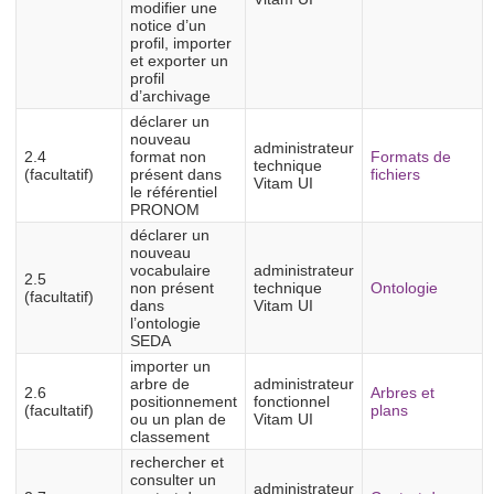
modifier une
notice d’un
profil, importer
et exporter un
profil
d’archivage
déclarer un
nouveau
administrateur
2.4
format non
Formats de
technique
(facultatif)
présent dans
fichiers
Vitam UI
le référentiel
PRONOM
déclarer un
nouveau
vocabulaire
administrateur
2.5
non présent
technique
Ontologie
(facultatif)
dans
Vitam UI
l’ontologie
SEDA
importer un
arbre de
administrateur
2.6
Arbres et
positionnement
fonctionnel
(facultatif)
plans
ou un plan de
Vitam UI
classement
rechercher et
consulter un
administrateur