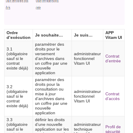
Ordre
APP
Je souhaite…
Je suis…
d’exécution
Vitam UI
paramétrer des
3.1
droits pour le
(obligatoire
versement
administrateur
Contrat
sauf si le
d’archives dans
fonctionnel
d’entrée
contrat
un coffre par une
Vitam UI
existe déjà)
nouvelle
application
paramétrer des
droits pour la
3.2
consultation ou
(obligatoire
administrateur
mise à jour
Contrat
sauf si le
fonctionnel
d’archives dans
d’accès
contrat
Vitam UI
un coffre par une
existe déjà)
nouvelle
application
3.3
définir les droits
(obligatoire
d’une nouvelle
administrateur
Profil de
sauf si le
application sur les
technique
sécurité