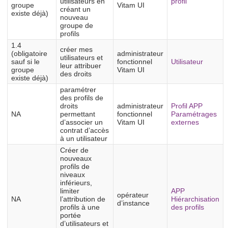
utilisateurs en
profil
groupe
Vitam UI
créant un
existe déjà)
nouveau
groupe de
profils
1.4
créer mes
(obligatoire
administrateur
utilisateurs et
sauf si le
fonctionnel
Utilisateur
leur attribuer
groupe
Vitam UI
des droits
existe déjà)
paramétrer
des profils de
droits
administrateur
Profil APP
NA
permettant
fonctionnel
Paramétrages
d’associer un
Vitam UI
externes
contrat d’accès
à un utilisateur
Créer de
nouveaux
profils de
niveaux
inférieurs,
limiter
APP
opérateur
NA
l’attribution de
Hiérarchisation
d’instance
profils à une
des profils
portée
d’utilisateurs et