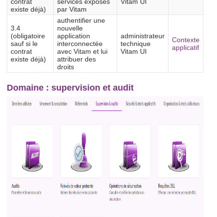
contrat
services exposés
Vitam UI
existe déjà)
par Vitam
authentifier une
3.4
nouvelle
(obligatoire
application
administrateur
Contexte
sauf si le
interconnectée
technique
applicatif
contrat
avec Vitam et lui
Vitam UI
existe déjà)
attribuer des
droits
Domaine : supervision et audit