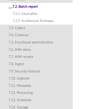
7.2. Batch-report
7.2.1. Généralités
7.2.2. Architecture Technique
7.3. Collect
7.4. Common
7.5. Functional administration
7.6. IHM demo
7.7. IHM recette
7.8. Ingest
7.9. Security-Internal
7.10. Logbook
7.11. Metadata
7.12. Processing
7.13. Scheduler
7.14. Storage