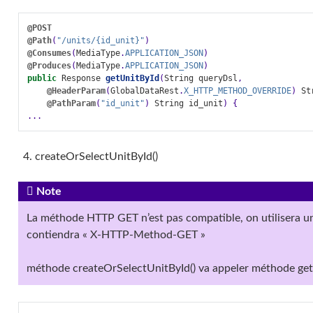
@POST
@Path
(
"/units/{id_unit}"
)
@Consumes
(
MediaType
.
APPLICATION_JSON
)
@Produces
(
MediaType
.
APPLICATION_JSON
)
public
Response
getUnitById
(
String
queryDsl
,
@HeaderParam
(
GlobalDataRest
.
X_HTTP_METHOD_OVERRIDE
)
St
@PathParam
(
"id_unit"
)
String
id_unit
)
{
...
createOrSelectUnitById()
Note
La méthode HTTP GET n’est pas compatible, on utilisera 
contiendra « X-HTTP-Method-GET »
méthode createOrSelectUnitById() va appeler méthode get