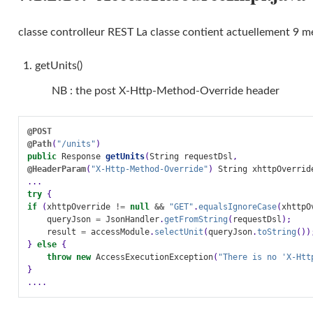
classe controlleur REST La classe contient actuellement 9 m
getUnits()
NB : the post X-Http-Method-Override header
@POST
@Path
(
"/units"
)
public
Response
getUnits
(
String
requestDsl
,
@HeaderParam
(
"X-Http-Method-Override"
)
String
xhttpOverrid
...
try
{
if
(
xhttpOverride
!=
null
&&
"GET"
.
equalsIgnoreCase
(
xhttpO
queryJson
=
JsonHandler
.
getFromString
(
requestDsl
);
result
=
accessModule
.
selectUnit
(
queryJson
.
toString
())
}
else
{
throw
new
AccessExecutionException
(
"There is no 'X-Htt
}
....