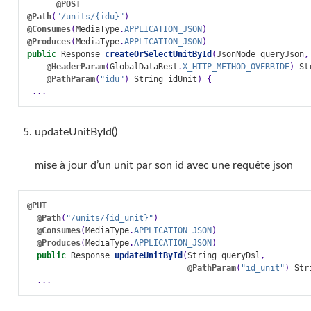
@POST
@Path
(
"/units/{idu}"
)
@Consumes
(
MediaType
.
APPLICATION_JSON
)
@Produces
(
MediaType
.
APPLICATION_JSON
)
public
Response
createOrSelectUnitById
(
JsonNode
queryJson
,
@HeaderParam
(
GlobalDataRest
.
X_HTTP_METHOD_OVERRIDE
)
St
@PathParam
(
"idu"
)
String
idUnit
)
{
...
updateUnitById()
mise à jour d’un unit par son id avec une requête json
@PUT
@Path
(
"/units/{id_unit}"
)
@Consumes
(
MediaType
.
APPLICATION_JSON
)
@Produces
(
MediaType
.
APPLICATION_JSON
)
public
Response
updateUnitById
(
String
queryDsl
,
@PathParam
(
"id_unit"
)
Str
...