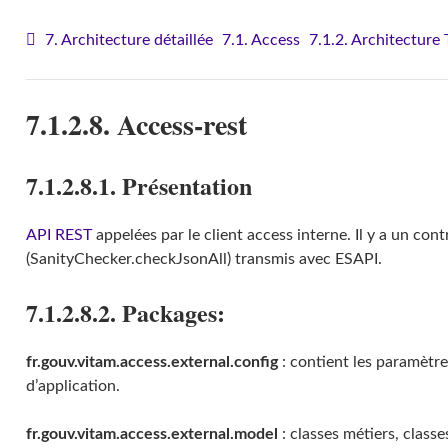
7. Architecture détaillée
7.1. Access
7.1.2. Architecture
7.1.2.8. Access-rest
7.1.2.8.1. Présentation
API
REST
appelées par le client access interne. Il y a un con
(SanityChecker.checkJsonAll) transmis avec ESAPI.
7.1.2.8.2. Packages:
fr.gouv.vitam.access.external.config
: contient les paramètr
d’application.
fr.gouv.vitam.access.external.model
: classes métiers, class