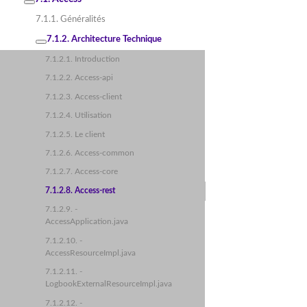
7.1.1. Généralités
7.1.2. Architecture Technique
7.1.2.1. Introduction
7.1.2.2. Access-api
7.1.2.3. Access-client
7.1.2.4. Utilisation
7.1.2.5. Le client
7.1.2.6. Access-common
7.1.2.7. Access-core
7.1.2.8. Access-rest
7.1.2.9. -
AccessApplication.java
7.1.2.10. -
AccessResourceImpl.java
7.1.2.11. -
LogbookExternalResourceImpl.java
7.1.2.12. -