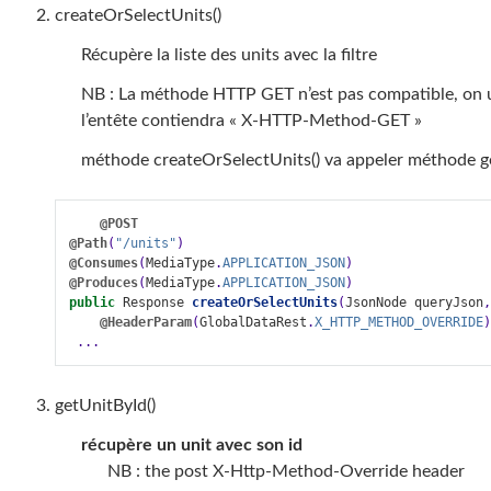
createOrSelectUnits()
Récupère la liste des units avec la filtre
NB : La méthode HTTP GET n’est pas compatible, on
l’entête contiendra « X-HTTP-Method-GET »
méthode createOrSelectUnits() va appeler méthode ge
@POST
@Path
(
"/units"
)
@Consumes
(
MediaType
.
APPLICATION_JSON
)
@Produces
(
MediaType
.
APPLICATION_JSON
)
public
Response
createOrSelectUnits
(
JsonNode
queryJson
,
@HeaderParam
(
GlobalDataRest
.
X_HTTP_METHOD_OVERRIDE
)
...
getUnitById()
récupère un unit avec son id
NB : the post X-Http-Method-Override header