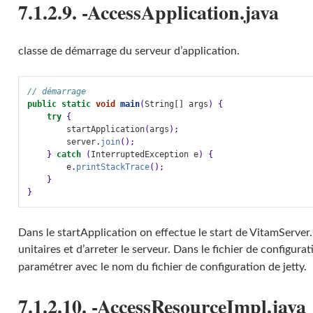
7.1.2.9. -AccessApplication.java
classe de démarrage du serveur d’application.
// démarrage
public
static
void
main
(
String
[]
args
)
{
try
{
startApplication
(
args
);
server
.
join
();
}
catch
(
InterruptedException
e
)
{
e
.
printStackTrace
();
}
}
Dans le startApplication on effectue le start de VitamServer
unitaires et d’arreter le serveur. Dans le fichier de configura
paramétrer avec le nom du fichier de configuration de jetty.
7.1.2.10. -AccessResourceImpl.java