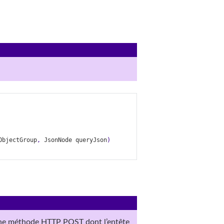
ObjectGroup
,
JsonNode
queryJson
)
une méthode HTTP POST dont l’entête