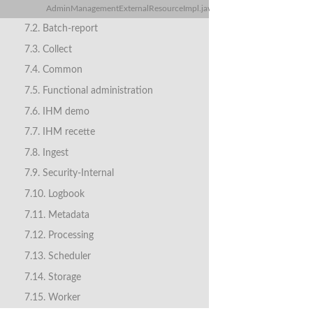
AdminManagementExternalResourceImpl.java
7.2. Batch-report
7.3. Collect
7.4. Common
7.5. Functional administration
7.6. IHM demo
7.7. IHM recette
7.8. Ingest
7.9. Security-Internal
7.10. Logbook
7.11. Metadata
7.12. Processing
7.13. Scheduler
7.14. Storage
7.15. Worker