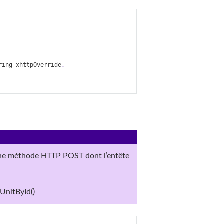
ring
xhttpOverride
,
une méthode HTTP POST dont l’entête
UnitById()