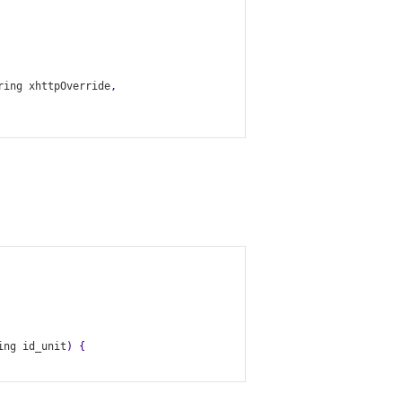
ring
xhttpOverride
,
ing
id_unit
)
{