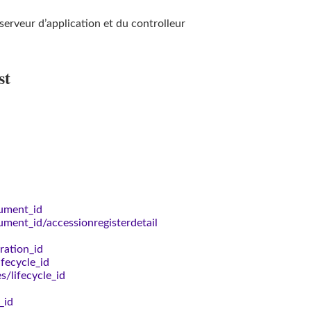
serveur d’application et du controlleur
st
cument_id
ument_id/accessionregisterdetail
ration_id
ifecycle_id
s/lifecycle_id
_id