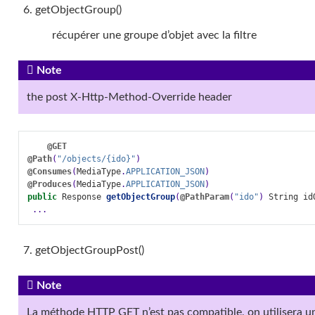
getObjectGroup()
récupérer une groupe d’objet avec la filtre
Note
the post X-Http-Method-Override header
@GET
@Path
(
"/objects/{ido}"
)
@Consumes
(
MediaType
.
APPLICATION_JSON
)
@Produces
(
MediaType
.
APPLICATION_JSON
)
public
Response
getObjectGroup
(
@PathParam
(
"ido"
)
String
id
...
getObjectGroupPost()
Note
La méthode HTTP GET n’est pas compatible, on utilisera 