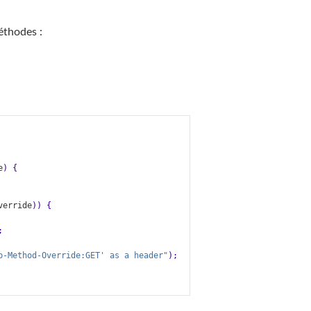
éthodes :
e
)
{
verride
))
{
;
p-Method-Override:GET' as a header"
);