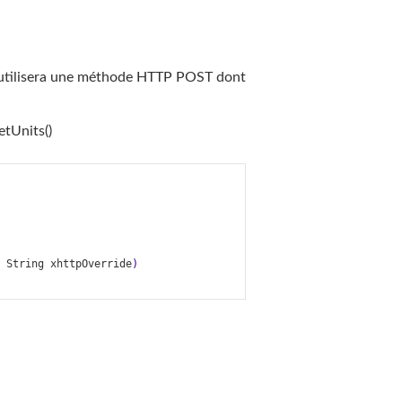
 utilisera une méthode HTTP POST dont
tUnits()
String
xhttpOverride
)