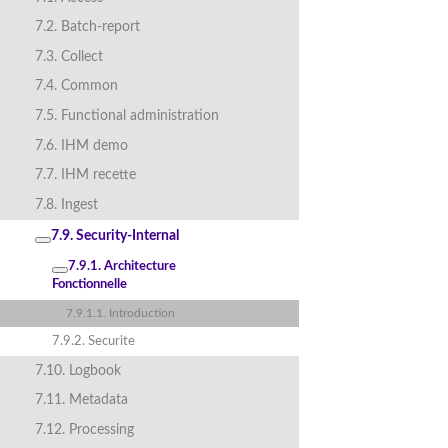
7.2. Batch-report
7.3. Collect
7.4. Common
7.5. Functional administration
7.6. IHM demo
7.7. IHM recette
7.8. Ingest
7.9. Security-Internal
7.9.1. Architecture
Fonctionnelle
7.9.1.1. Introduction
7.9.2. Securite
7.10. Logbook
7.11. Metadata
7.12. Processing