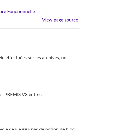
ture Fonctionnelle
View page source
vie effectuées sur les archives, un
par PREMIS V3 entre :
cle de vie ==> pas de notion de bloc