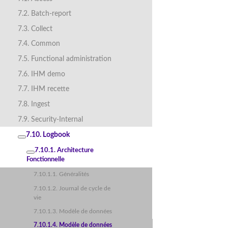
7.2. Batch-report
7.3. Collect
7.4. Common
7.5. Functional administration
7.6. IHM demo
7.7. IHM recette
7.8. Ingest
7.9. Security-Internal
7.10. Logbook
7.10.1. Architecture
Fonctionnelle
7.10.1.1. Généralités
7.10.1.2. Journal de cycle de
vie
7.10.1.3. Modèle de données
7.10.1.4. Modèle de données