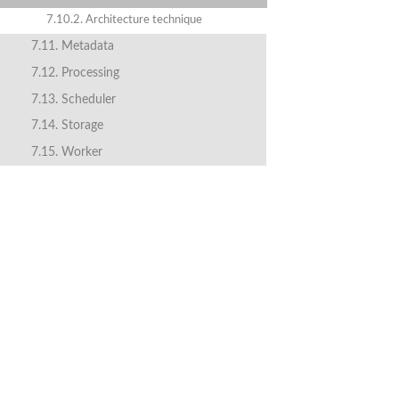
7.10.2. Architecture technique
7.11. Metadata
7.12. Processing
7.13. Scheduler
7.14. Storage
7.15. Worker