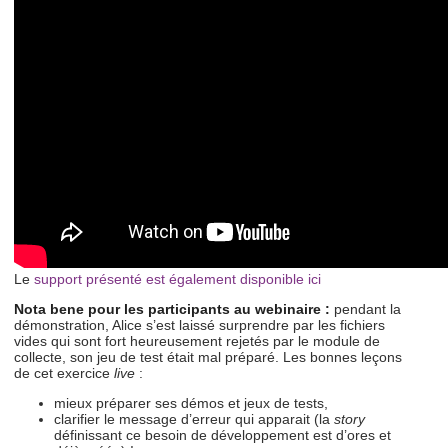
Le
support présenté est également disponible ici
Nota bene pour les participants au webinaire :
pendant la
démonstration, Alice s’est laissé surprendre par les fichiers
vides qui sont fort heureusement rejetés par le module de
collecte, son jeu de test était mal préparé. Les bonnes leçons
de cet exercice
live
:
mieux préparer ses démos et jeux de tests,
clarifier le message d’erreur qui apparait (la
story
définissant ce besoin de développement est d’ores et