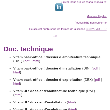
Suivez-nous sur les réseaux sociaux:
Mentions légales
Accessibilité non conforme
Ce site est publié sous les termes de la licence
CC BY-SA 3.0 FR
-->
Doc. technique
Vitam back-office : dossier d’architecture technique
(DAT) (
pdf
|
html
)
Vitam back-office : dossier d’installation
(DIN) (
pdf
|
html
)
Vitam back-office : dossier d’exploitation
(DEX) (
pdf
|
html
)
Vitam UI : dossier d’architecture technique
(DAT)
(
html
)
Vitam UI : dossier d’installation
(
html
)
Vitam UI : dossier d’exploitation
(
html
)