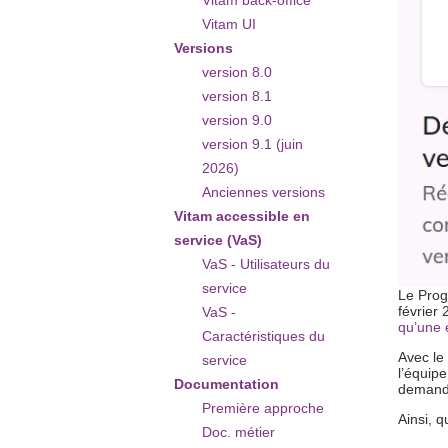
Vitam back-office
Vitam UI
Versions
version 8.0
version 8.1
version 9.0
version 9.1 (juin
2026)
Anciennes versions
Vitam accessible en
service (VaS)
VaS - Utilisateurs du
service
Le Prog
février 
VaS -
qu’une 
Caractéristiques du
Avec le
service
l’équip
Documentation
demande 
Première approche
Ainsi, q
Doc. métier