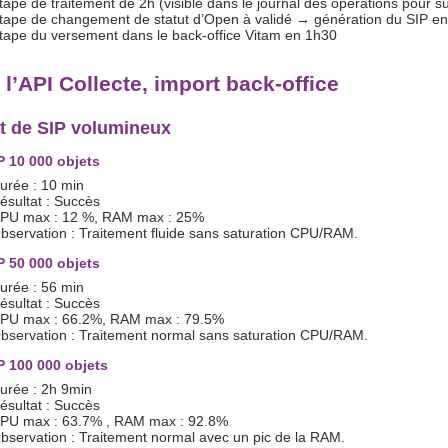
tape de traitement de 2h (visible dans le journal des opérations pour su
tape de changement de statut d’Open à validé → génération du SIP en
tape du versement dans le back-office Vitam en 1h30
l’API Collecte, import back-office
t de SIP volumineux
P 10 000 objets
urée : 10 min
ésultat : Succès
PU max : 12 %, RAM max : 25%
bservation : Traitement fluide sans saturation CPU/RAM.
P 50 000 objets
urée : 56 min
ésultat : Succès
PU max : 66.2%, RAM max : 79.5%
bservation : Traitement normal sans saturation CPU/RAM.
P 100 000 objets
urée : 2h 9min
ésultat : Succès
PU max : 63.7% , RAM max : 92.8%
bservation : Traitement normal avec un pic de la RAM.