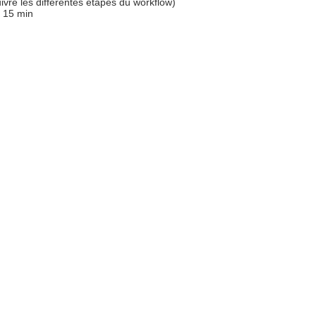
ivre les différentes étapes du workflow)
 15 min