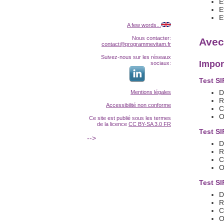
E
E
E
A few words...
Nous contacter:
Avec 
contact@programmevitam.fr
Suivez-nous sur les réseaux
Impor
sociaux:
Test SI
D
Mentions légales
R
Accessibilité non conforme
C
O
Ce site est publié sous les termes
de la licence
CC BY-SA 3.0 FR
Test SI
-->
D
R
C
O
Test SI
D
R
C
O