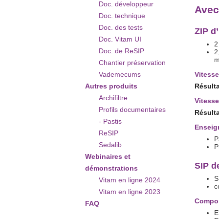
Doc. développeur
Avec
Doc. technique
Doc. des tests
ZIP d
Doc. Vitam UI
2
Doc. de ReSIP
2
m
Chantier préservation
Vademecums
Vitesse
Autres produits
Résulta
Archifiltre
Vitesse
Profils documentaires
Résulta
- Pastis
Enseig
ReSIP
P
Sedalib
P
Webinaires et
SIP d
démonstrations
S
Vitam en ligne 2024
c
Vitam en ligne 2023
Compo
FAQ
E