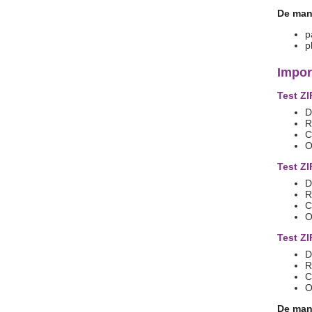
De mani
p
p
Impor
Test ZI
D
R
C
O
Test ZI
D
R
C
O
Test ZI
D
R
C
O
De mani