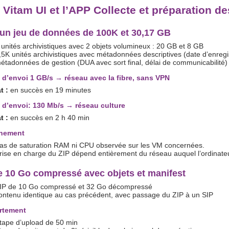
 Vitam UI et l’APP Collecte et préparation d
’un jeu de données de 100K et 30,17 GB
 unités archivistiques avec 2 objets volumineux : 20 GB et 8 GB
,5K unités archivistiques avec métadonnées descriptives (date d’enregist
étadonnées de gestion (DUA avec sort final, délai de communicabilité)
 d’envoi 1 GB/s → réseau avec la fibre, sans VPN
t :
en succès en 19 minutes
 d’envoi: 130 Mb/s → réseau culture
t :
en succès en 2 h 40 min
nement
as de saturation RAM ni CPU observée sur les VM concernées.
rise en charge du ZIP dépend entièrement du réseau auquel l’ordinateur 
e 10 Go compressé avec objets et manifest
IP de 10 Go compressé et 32 Go décompressé
ontenu identique au cas précédent, avec passage du ZIP à un SIP
rtement
tape d’upload de 50 min