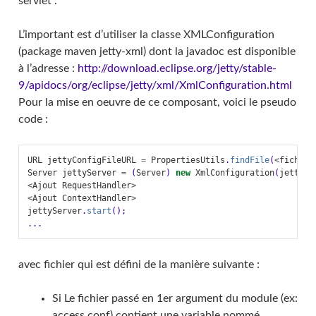
servlet .
L’important est d’utiliser la classe XMLConfiguration
(package maven jetty-xml) dont la javadoc est disponible
à l’adresse :
http://download.eclipse.org/jetty/stable-
9/apidocs/org/eclipse/jetty/xml/XmlConfiguration.html
Pour la mise en oeuvre de ce composant, voici le pseudo
code :
URL
jettyConfigFileURL
=
PropertiesUtils
.
findFile
(
<
fichier
Server
jettyServer
=
(
Server
)
new
XmlConfiguration
(
jettyCo
<
Ajout
RequestHandler
>
<
Ajout
ContextHandler
>
jettyServer
.
start
();
...
avec fichier qui est défini de la manière suivante :
Si Le fichier passé en 1er argument du module (ex:
access.conf) contient une variable nommé