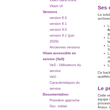
Vitam back-office
Vitam UI
Ses 
Versions
La solut
version 8.0
archives
version 8.1
L
version 9.0
f
g
version 9.1 (juin
L
2026)
l
L
Anciennes versions
S
Vitam accessible en
L
m
service (VaS)
s
VaS - Utilisateurs du
L
service
Ce back
qualité
VaS -
Caractéristiques du
Le p
service
Documentation
Cette v
équipe 
Première approche
process
Doc. métier
finaux,