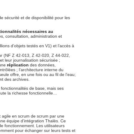
e sécurité et de disponibilité pour les
tionnalités nécessaires au
s, consultation, administration et
ions d’objets testés en V1) et l’accès à
ur (NF Z 42-013, Z 42-020, Z 44-022,
t leur journalisation sécurisée ;
 une
réplication
des données,
trôlées ; l’architecture interne du
eule offre, en une fois ou au fil de l’eau;
nt des archives.
fonctionnalités de base, mais ses
oute la richesse fonctionnelle…
nt agile en scrum de scrum par une
une équipe d’intégration Thalès. Ce
le fonctionnement. Les utilisateurs
emment pour échanger sur leurs tests et