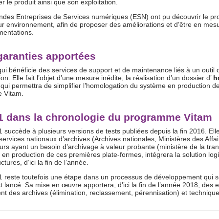
r le produit ainsi que son exploitation.
des Entreprises de Services numériques (ESN) ont pu découvrir le produi
ur environnement, afin de proposer des améliorations et d’être en mesur
mentations.
garanties apportées
ui bénéficie des services de support et de maintenance liés à un outil d
on. Elle fait l’objet d’une mesure inédite, la réalisation d’un dossier d’
h
qui permettra de simplifier l’homologation du système en production de 
le Vitam.
1 dans la chronologie du programme Vitam
1 succède à plusieurs versions de tests publiées depuis la fin 2016. E
services nationaux d’archives (Archives nationales, Ministères des Affai
urs ayant un besoin d’archivage à valeur probante (ministère de la tran
 en production de ces premières plate-formes, intégrera la solution logi
uctures, d’ici la fin de l’année.
1 reste toutefois une étape dans un processus de développement qui s
st lancé. Sa mise en œuvre apportera, d’ici la fin de l’année 2018, des 
ent des archives (élimination, reclassement, pérennisation) et technique