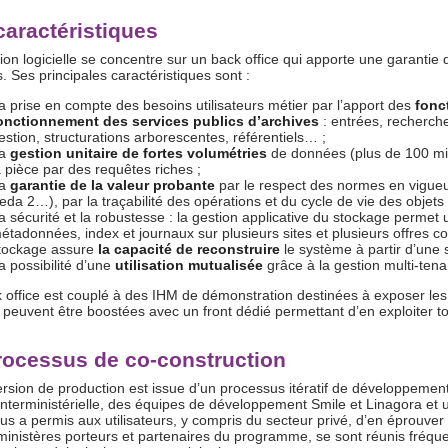
caractéristiques
ion logicielle se concentre sur un back office qui apporte une garantie d
. Ses principales caractéristiques sont :
a prise en compte des besoins utilisateurs métier par l’apport des
fonc
onctionnement des services publics d’archives
: entrées, recherche
estion, structurations arborescentes, référentiels… ;
a
gestion unitaire de fortes volumétries
de données (plus de 100 mill
a pièce par des requêtes riches ;
a
garantie de la valeur probante
par le respect des normes en vigue
eda 2…), par la traçabilité des opérations et du cycle de vie des objets e
a sécurité et la robustesse : la gestion applicative du stockage permet
étadonnées, index et journaux sur plusieurs sites et plusieurs offres con
tockage assure
la capacité de reconstruire
le système à partir d’une s
a possibilité d’une
utilisation mutualisée
grâce à la gestion multi-tena
 office est couplé à des IHM de démonstration destinées à exposer les 
s peuvent être boostées avec un front dédié permettant d’en exploiter t
rocessus de co-construction
ersion de production est issue d’un processus itératif de développeme
interministérielle, des équipes de développement Smile et Linagora et 
us a permis aux utilisateurs, y compris du secteur privé, d’en éprouver 
 ministères porteurs et partenaires du programme, se sont réunis fréqu