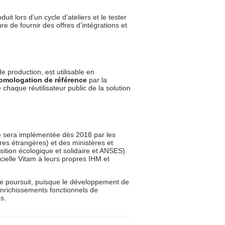
t lors d’un cycle d’ateliers et le tester
e de fournir des offres d’intégrations et
e production, est utilisable en
omologation de référence
par la
chaque réutilisateur public de la solution
lle sera implémentée dès 2018 par les
res étrangères) et des ministères et
sition écologique et solidaire et ANSES).
cielle Vitam à leurs propres IHM et
e poursuit, puisque le développement de
enrichissements fonctionnels de
s.