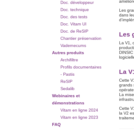
améliore
Doc. développeur
Doc. technique
Les gran
dans le
Doc. des tests
d’implé
Doc. Vitam UI
Doc. de ReSIP
Les 
Chantier préservation
La V1, q
Vademecums
producti
DINSIC 
Autres produits
logiciel
Archifiltre
Profils documentaires
La V
- Pastis
Cette V
ReSIP
grands 
Sedalib
opérate
La mise
Webinaires et
infrastr
démonstrations
Cette V
Vitam en ligne 2024
la V2 e
Vitam en ligne 2023
traitem
FAQ