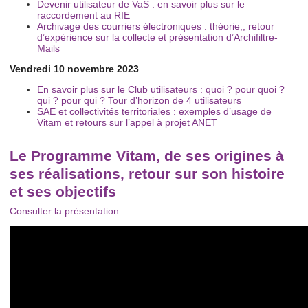
Devenir utilisateur de VaS : en savoir plus sur le
raccordement au RIE
Archivage des courriers électroniques : théorie,, retour
d’expérience sur la collecte et présentation d’Archifiltre-
Mails
Vendredi 10 novembre 2023
En savoir plus sur le Club utilisateurs : quoi ? pour quoi ?
qui ? pour qui ? Tour d’horizon de 4 utilisateurs
SAE et collectivités territoriales : exemples d’usage de
Vitam et retours sur l’appel à projet ANET
Le Programme Vitam, de ses origines à
ses réalisations, retour sur son histoire
et ses objectifs
Consulter la présentation