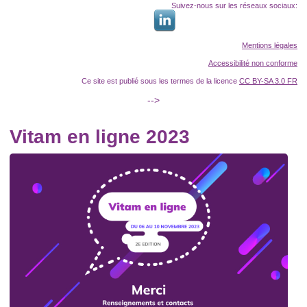
Suivez-nous sur les réseaux sociaux:
Mentions légales
Accessibilité non conforme
Ce site est publié sous les termes de la licence
CC BY-SA 3.0 FR
-->
Vitam en ligne 2023