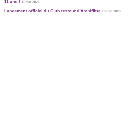
11 ans !
11 Mar 2026
Lancement officiel du Club testeur d'Archifiltre
16 Feb 2026