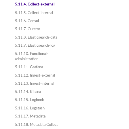
5.11.4. Collect-external
5.11.5. Collect-internal
5.11.6. Consul
5.11.7. Curator
5.11.8. Elasticsearch-data
5.11.9. Elasticsearch-log
5.11.10. Functional-
administration
5.11.11. Grafana
5.11.12. Ingest-external
5.11.13. Ingest-internal
5.11.14. Kibana
5.11.15. Logbook
5.11.16. Logstash
5.11.17. Metadata
5.11.18. Metadata Collect