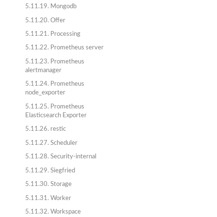
5.11.19. Mongodb
5.11.20. Offer
5.11.21. Processing
5.11.22. Prometheus server
5.11.23. Prometheus
alertmanager
5.11.24. Prometheus
node_exporter
5.11.25. Prometheus
Elasticsearch Exporter
5.11.26. restic
5.11.27. Scheduler
5.11.28. Security-internal
5.11.29. Siegfried
5.11.30. Storage
5.11.31. Worker
5.11.32. Workspace