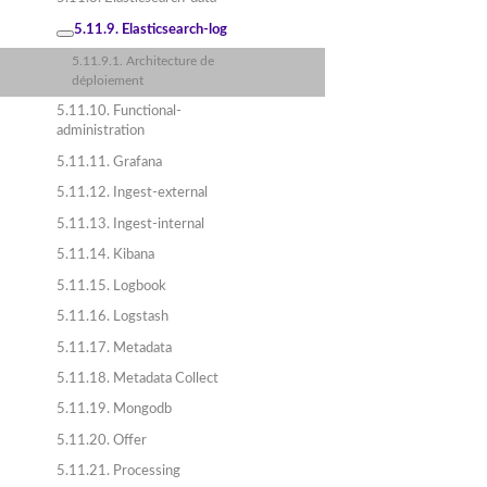
5.11.9. Elasticsearch-log
5.11.9.1. Architecture de
déploiement
5.11.10. Functional-
administration
5.11.11. Grafana
5.11.12. Ingest-external
5.11.13. Ingest-internal
5.11.14. Kibana
5.11.15. Logbook
5.11.16. Logstash
5.11.17. Metadata
5.11.18. Metadata Collect
5.11.19. Mongodb
5.11.20. Offer
5.11.21. Processing