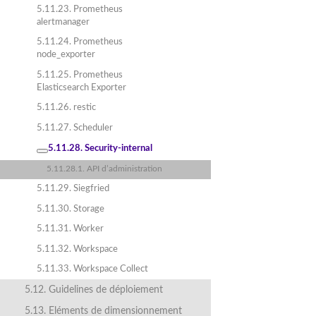
5.11.23. Prometheus
alertmanager
5.11.24. Prometheus
node_exporter
5.11.25. Prometheus
Elasticsearch Exporter
5.11.26. restic
5.11.27. Scheduler
5.11.28. Security-internal
5.11.28.1. API d’administration
5.11.29. Siegfried
5.11.30. Storage
5.11.31. Worker
5.11.32. Workspace
5.11.33. Workspace Collect
5.12. Guidelines de déploiement
5.13. Eléments de dimensionnement