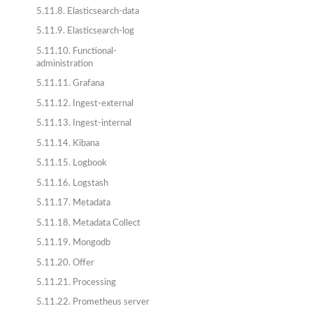
5.11.8. Elasticsearch-data
5.11.9. Elasticsearch-log
5.11.10. Functional-
administration
5.11.11. Grafana
5.11.12. Ingest-external
5.11.13. Ingest-internal
5.11.14. Kibana
5.11.15. Logbook
5.11.16. Logstash
5.11.17. Metadata
5.11.18. Metadata Collect
5.11.19. Mongodb
5.11.20. Offer
5.11.21. Processing
5.11.22. Prometheus server