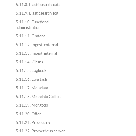
5.11.8. Elasticsearch-data
5.11.9. Elasticsearch-log
5.11.10. Functional-
administration
5.11.11. Grafana
5.11.12. Ingest-external
5.11.13. Ingest-internal
5.11.14. Kibana
5.11.15. Logbook
5.11.16. Logstash
5.11.17. Metadata
5.11.18. Metadata Collect
5.11.19. Mongodb
5.11.20. Offer
5.11.21. Processing
5.11.22. Prometheus server