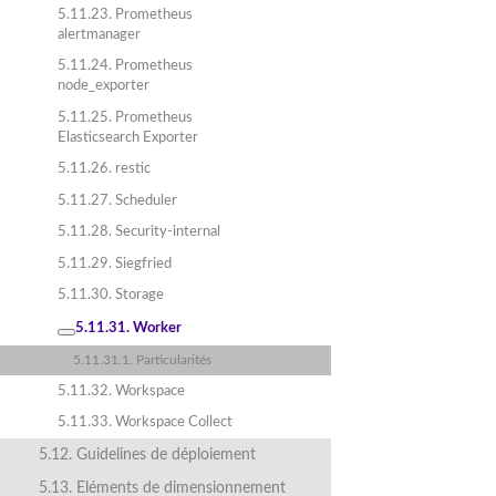
5.11.23. Prometheus
alertmanager
5.11.24. Prometheus
node_exporter
5.11.25. Prometheus
Elasticsearch Exporter
5.11.26. restic
5.11.27. Scheduler
5.11.28. Security-internal
5.11.29. Siegfried
5.11.30. Storage
5.11.31. Worker
5.11.31.1. Particularités
5.11.32. Workspace
5.11.33. Workspace Collect
5.12. Guidelines de déploiement
5.13. Eléments de dimensionnement