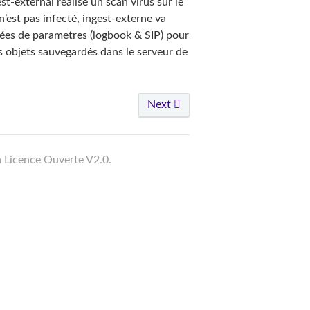
t-external réalise un scan virus sur le
n’est pas infecté, ingest-externe va
nnées de parametres (logbook & SIP) pour
es objets sauvegardés dans le serveur de
Next
a Licence Ouverte V2.0.