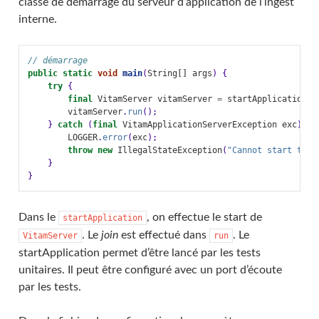
classe de démarrage du serveur d’application de l’ingest
interne.
// démarrage
public
static
void
main
(
String
[]
args
)
{
try
{
final
VitamServer
vitamServer
=
startApplication
(
a
vitamServer
.
run
();
}
catch
(
final
VitamApplicationServerException
exc
)
{
LOGGER
.
error
(
exc
);
throw
new
IllegalStateException
(
"Cannot start the 
}
}
Dans le
, on effectue le start de
startApplication
. Le
join
est effectué dans
. Le
VitamServer
run
startApplication permet d’être lancé par les tests
unitaires. Il peut être configuré avec un port d’écoute
par les tests.