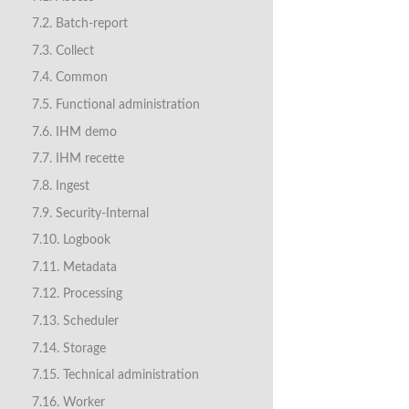
7.2. Batch-report
7.3. Collect
7.4. Common
7.5. Functional administration
7.6. IHM demo
7.7. IHM recette
7.8. Ingest
7.9. Security-Internal
7.10. Logbook
7.11. Metadata
7.12. Processing
7.13. Scheduler
7.14. Storage
7.15. Technical administration
7.16. Worker