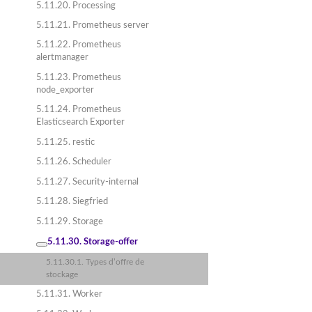
5.11.20. Processing
5.11.21. Prometheus server
5.11.22. Prometheus
alertmanager
5.11.23. Prometheus
node_exporter
5.11.24. Prometheus
Elasticsearch Exporter
5.11.25. restic
5.11.26. Scheduler
5.11.27. Security-internal
5.11.28. Siegfried
5.11.29. Storage
5.11.30. Storage-offer
5.11.30.1. Types d’offre de
stockage
5.11.31. Worker