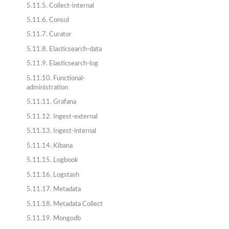
5.11.5. Collect-internal
5.11.6. Consul
5.11.7. Curator
5.11.8. Elasticsearch-data
5.11.9. Elasticsearch-log
5.11.10. Functional-
administration
5.11.11. Grafana
5.11.12. Ingest-external
5.11.13. Ingest-internal
5.11.14. Kibana
5.11.15. Logbook
5.11.16. Logstash
5.11.17. Metadata
5.11.18. Metadata Collect
5.11.19. Mongodb