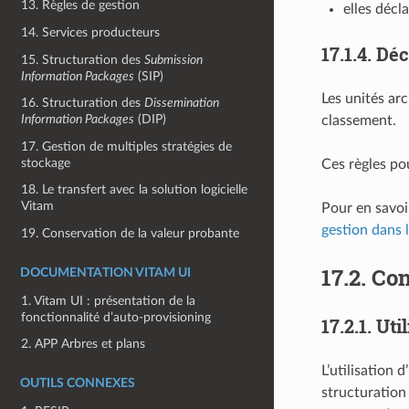
13. Règles de gestion
elles décl
14. Services producteurs
17.1.4.
Déc
15. Structuration des
Submission
Information Packages
(SIP)
Les unités ar
16. Structuration des
Dissemination
Information Packages
(DIP)
classement.
17. Gestion de multiples stratégies de
stockage
Ces règles pou
18. Le transfert avec la solution logicielle
Vitam
Pour en savoi
gestion dans l
19. Conservation de la valeur probante
17.2.
Con
DOCUMENTATION VITAM UI
1. Vitam UI : présentation de la
fonctionnalité d’auto-provisioning
17.2.1.
Uti
2. APP Arbres et plans
L’utilisation 
OUTILS CONNEXES
structuration 