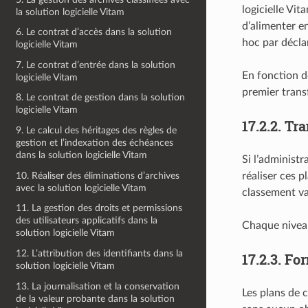
logicielle Vi
la solution logicielle Vitam
d’alimenter e
6. Le contrat d’accès dans la solution
hoc par décla
logicielle Vitam
7. Le contrat d’entrée dans la solution
En fonction de
logicielle Vitam
premier transf
8. Le contrat de gestion dans la solution
logicielle Vitam
17.2.2.
Tra
9. Le calcul des héritages des règles de
gestion et l’indexation des échéances
dans la solution logicielle Vitam
Si l’administr
10. Réaliser des éliminations d’archives
réaliser ces 
avec la solution logicielle Vitam
classement val
11. La gestion des droits et permissions
des utilisateurs applicatifs dans la
Chaque niveau
solution logicielle Vitam
12. L’attribution des identifiants dans la
17.2.3.
For
solution logicielle Vitam
13. La journalisation et la conservation
Les plans de 
de la valeur probante dans la solution