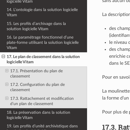
sans aucun obj
logicielle Vitam
14. L’ontologie dans la solution logicielle
La descriptio
Vitam
15. Les profils d’archivage dans la
des champs
solution logicielle Vitam
(identifia
16. Le paramétrage fonctionnel d’une
le niveau 
plate-forme utilisant la solution logicielle
Vitam
des champs
enrichie c
17. Le plan de classement dans la solution
logicielle Vitam
dans le SE
17.1. Présentation du plan de
classement
Pour en savoi
17.2. Configuration du plan de
classement
La moulinette
la forme d’un 
17.3. Rattachement et modification
d’un plan de classement
Pour plus de p
18. La préservation dans la solution
logicielle Vitam
17.3.
Rat
19. Les profils d’unité archivistique dans