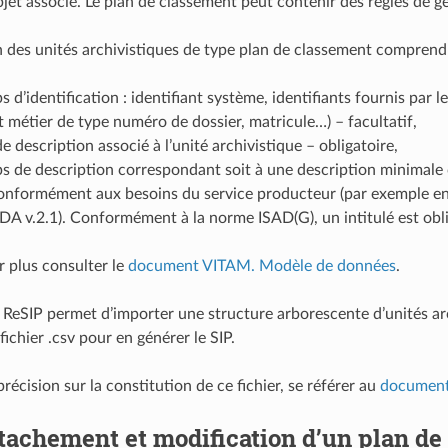
et associé. Le plan de classement peut contenir des règles de ges
n des unités archivistiques de type plan de classement comprend 
 d’identification : identifiant système, identifiants fournis par l
nt métier de type numéro de dossier, matricule…) – facultatif,
de description associé à l’unité archivistique – obligatoire,
 de description correspondant soit à une description minimale 
onformément aux besoins du service producteur (par exemple en 
DA v.2.1). Conformément à la norme ISAD(G), un intitulé est obli
r plus consulter le
document VITAM. Modèle de données
.
 ReSIP permet d’importer une structure arborescente d’unités a
fichier .csv pour en générer le SIP.
récision sur la constitution de ce fichier, se référer au
document
tachement et modification d’un plan de