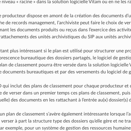
niveau « racine » dans la solution logicielle Vitam ou en ne les 
 le producteur dispose en amont de la création des documents d’u
e de records management, l’archiviste peut faire le choix de verse
nant les documents produits ou reçus dans l’exercice des activi
rattachements des unités archivistiques du SIP aux unités archivi
tant plus intéressant si le plan est utilisé pour structurer une 
rescence bureautique des dossiers partagés, le logiciel de gestion
plan de classement pourra être versée dans la solution logicielle
 documents bureautiques et par des versements du logiciel de ge
qui inclut des plans de classement pour chaque producteur et d
ble de verser dans un premier temps ces plans de classement, pui
lle) des documents en les rattachant à l’entrée au(x) dossier(s) 
d’un plan de classement s’avère également intéressante lorsque l’
 verser à part la structure type des dossiers qu’elle gère et ne tr
ar exemple, pour un système de gestion des ressources humaines 