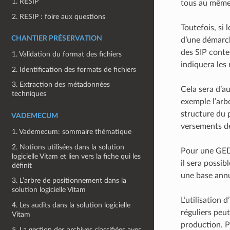
1. RESIP
tous au même 
2. RESIP : foire aux questions
Toutefois, si
CHANTIER PRÉSERVATION
d’une démarch
des SIP conte
1. Validation du format des fichiers
indiquera les 
2. Identification des formats de fichiers
3. Extraction des métadonnées
Cela sera d’au
techniques
exemple l’arbo
structure du 
VADEMECUM
versements de
1. Vademecum: sommaire thématique
2. Notions utilisées dans la solution
Pour une GED 
logicielle Vitam et lien vers la fiche qui les
il sera possi
définit
une base annue
3. L’arbre de positionnement dans la
solution logicielle Vitam
L’utilisation 
4. Les audits dans la solution logicielle
réguliers peut
Vitam
production. P
5. La gestion des archives classifiées avec