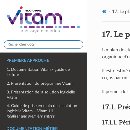
17.
Le pl
17.
Le p
Un plan de cl
organique d’
PREMIÈRE APPROCHE
1. Documentation Vitam - guide de
Il est destiné
lecture
reçus par un s
2. Présentation du programme Vitam
Il permet de 
3. Présentation de la solution logicielle
Vitam
17.1.
Pré
4. Guide de prise en main de la solution
logicielle Vitam – Vitam UI
Réaliser une première entrée
17.1.1.
Pér
DOCUMENTATION MÉTIER